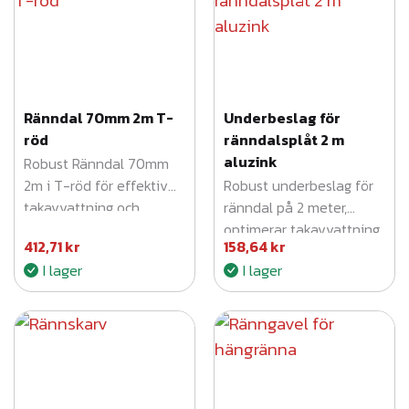
Ränndal 70mm 2m T-
Underbeslag för
röd
ränndalsplåt 2 m
aluzink
Robust Ränndal 70mm
2m i T-röd för effektiv
Robust underbeslag för
takavvattning och
ränndal på 2 meter,
elegant estetik.
optimerar takavvattning
412,71
kr
158,64
kr
och skyddar ditt hem
I lager
I lager
effektivt.