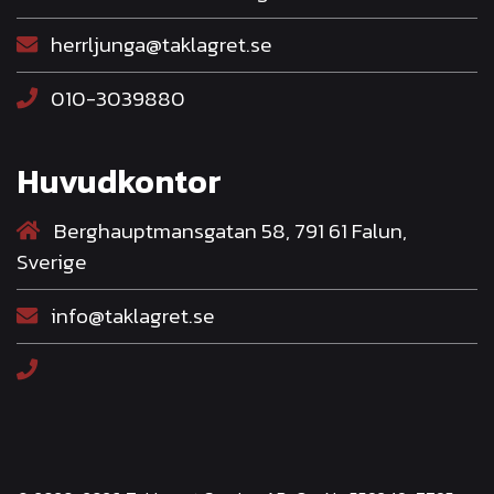
herrljunga@taklagret.se
010-3039880
Huvudkontor
Berghauptmansgatan 58, 791 61 Falun,
Sverige
info@taklagret.se