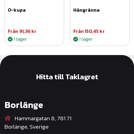
O-kupa
Hängränna
Från
91,36
kr
Från
150,45
kr
I lager
I lager
Hitta till Taklagret
Borlänge
Hammargatan 8, 781 71
Borlänge, Sverige