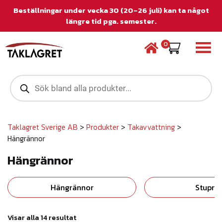
Beställningar under vecka 30 (20–26 juli) kan ta något
längre tid pga. semester.
0
P
r
o
d
u
c
Taklagret Sverige AB
>
Produkter
>
Takavvattning
>
t
Hängrännor
s
s
Hängrännor
e
a
r
Hängrännor
Stuprö
c
h
S
Visar alla 14 resultat