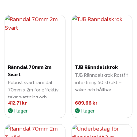
o
r
t
e
r
a
e
f
t
e
Ränndal 70mm 2m
TJB Ränndalskrok
r
Svart
s
TJB Ränndalskrok Rostfri
e
Robust svart ränndal
infästning 50 st/pkt –
n
70mm x 2m för effektiv
säker och hållbar
a
takavvattning och
montering av ränndalar i
s
412,71
kr
689,66
kr
långvarigt skydd.
rostfritt stål.
t
I lager
I lager
e