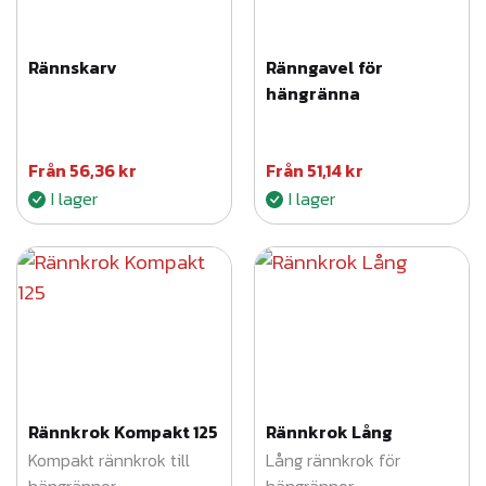
Rännskarv
Ränngavel för
hängränna
Från
56,36
kr
Från
51,14
kr
I lager
I lager
Rännkrok Kompakt 125
Rännkrok Lång
Kompakt rännkrok till
Lång rännkrok för