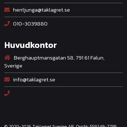
herrljunga@taklagret.se
010-3039880
Huvudkontor
Berghauptmansgatan 58, 791 61 Falun,
Sverige
info@taklagret.se
© 2020-2026 Taklagret Sverige AB, Org.Nr: 559249-7795