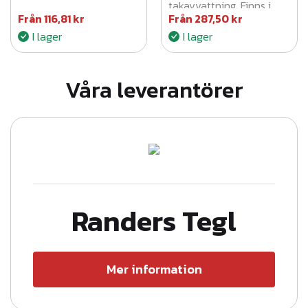
takavvattning. Finns i
Från
116,81
kr
Från
287,50
kr
silver, svart, vit samt flera
I lager
I lager
längder och dimensioner.
Säkerställer optimal
vattenavledning.
Våra leverantörer
Randers Tegl
Mer information