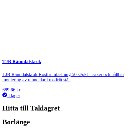
TJB Ränndalskrok
TJB Ränndalskrok Rostfri infästning 50 st/pkt – säker och hållbar
montering av ränndalar i rostfritt stål.
689,66
kr
I lager
Hitta till Taklagret
Borlänge