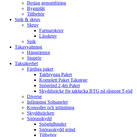
Beslag genomföring
Byggplåt
Tillbehör
Spik & skruv
Skruv
Farmarskruv
Låsskruv
Spik
Takavvattning
Hängrännor
Stuprör
Taksäkerhet
Färdiga paket
Takbrygga Paket
Komplett Paket Takstege
Snögrind 2,4m Paket
Skyddsräcke för taklucka BTG på råspont T-röd
Diverse
Infästning Solpaneler
Konsoller och infästning
Skyddsräcken
Snörasskydd
Snöglidhinder
Snörasskydd grind
Tillbehör