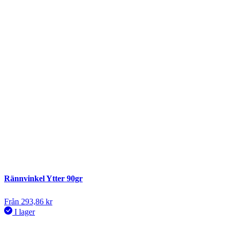
Rännvinkel Ytter 90gr
Från
293,86
kr
I lager