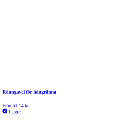
Ränngavel för hängränna
Från
51,14
kr
I lager