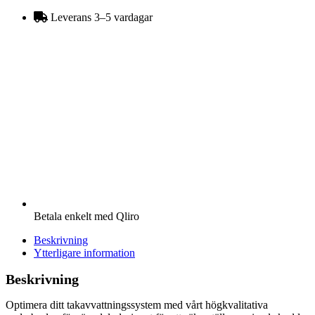
ränndalsplåt
2
Leverans 3–5 vardagar
m
aluzink
mängd
Betala enkelt med Qliro
Beskrivning
Ytterligare information
Beskrivning
Optimera ditt takavvattningssystem med vårt högkvalitativa