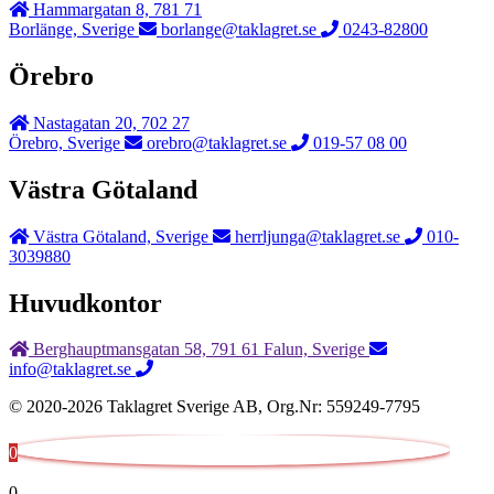
Hammargatan 8, 781 71
Borlänge, Sverige
borlange@taklagret.se
0243-82800
Örebro
Nastagatan 20, 702 27
Örebro, Sverige
orebro@taklagret.se
019-57 08 00
Västra Götaland
Västra Götaland, Sverige
herrljunga@taklagret.se
010-
3039880
Huvudkontor
Berghauptmansgatan 58, 791 61 Falun, Sverige
info@taklagret.se
© 2020-2026 Taklagret Sverige AB, Org.Nr: 559249-7795
0
0