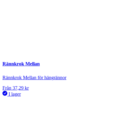
Rännkrok Mellan
Rännkrok Mellan för hängrännor
Från
37,29
kr
I lager