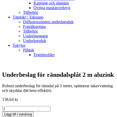
Kapning och slipning
Övriga maskinverktyg
Tillbehör
Tätskikt / Takpapp
Diffusionsöppen underlagsduk
Fotplåtsremsa
Tillbehör
Underlagspapp
Underlagsduk
Takytor
Plåttak
Tegelprofiler
Underbeslag för ränndalsplåt 2 m aluzink
Robust underbeslag för ränndal på 2 meter, optimerar takavvattning
och skyddar ditt hem effektivt.
158,64
kr
Underbeslag
för
Lägg till i varukorg