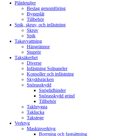
Plåtdetaljer
Beslag genomföring
Byggplåt
Tillbehör
Spik, skruv, och infästning
Skruv
Spik
Takavvattning
Hängrännor
Stuprör
Taksäkerhet
Diverse
Infästning Solpaneler
Konsoller och infästning
Skyddsräcken
Snörasskydd
Snöglidhinder
Snörasskydd grind
Tillbehör
Takbrygga
Taklucka
Takstege
Verktyg
Maskinverktyg
Borrning och fastsättning