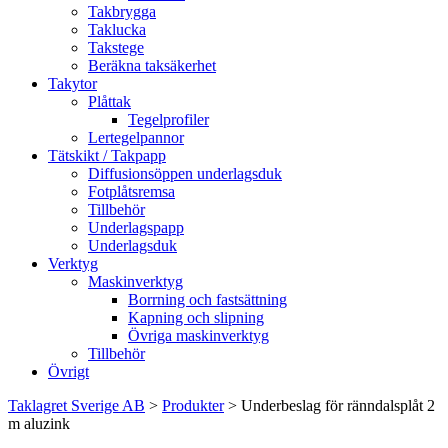
Takbrygga
Taklucka
Takstege
Beräkna taksäkerhet
Takytor
Plåttak
Tegelprofiler
Lertegelpannor
Tätskikt / Takpapp
Diffusionsöppen underlagsduk
Fotplåtsremsa
Tillbehör
Underlagspapp
Underlagsduk
Verktyg
Maskinverktyg
Borrning och fastsättning
Kapning och slipning
Övriga maskinverktyg
Tillbehör
Övrigt
Taklagret Sverige AB
>
Produkter
>
Underbeslag för ränndalsplåt 2
m aluzink