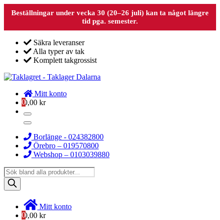
Beställningar under vecka 30 (20–26 juli) kan ta något längre
tid pga. semester.
Säkra leveranser
Alla typer av tak
Komplett takgrossist
Mitt konto
0
0,00
kr
Borlänge - 024382800
Örebro – 019570800
Webshop – 0103039880
Products
search
Mitt konto
0
0,00
kr