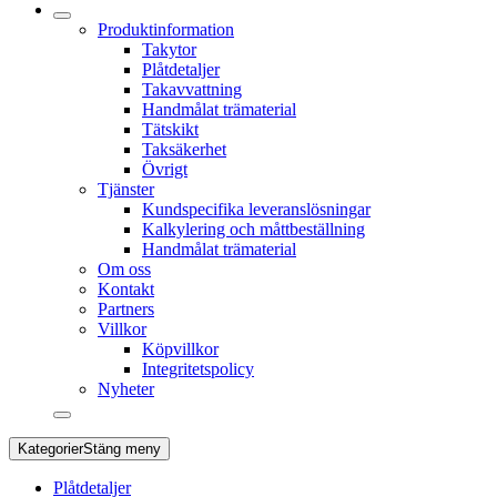
Produktinformation
Takytor
Plåtdetaljer
Takavvattning
Handmålat trämaterial
Tätskikt
Taksäkerhet
Övrigt
Tjänster
Kundspecifika leveranslösningar
Kalkylering och måttbeställning
Handmålat trämaterial
Om oss
Kontakt
Partners
Villkor
Köpvillkor
Integritetspolicy
Nyheter
Kategorier
Stäng meny
Plåtdetaljer