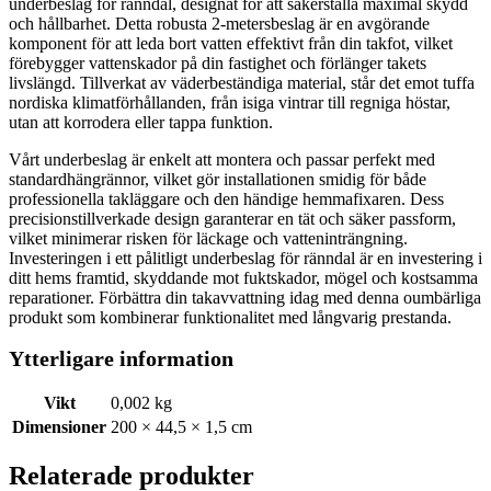
underbeslag för ränndal, designat för att säkerställa maximal skydd
och hållbarhet. Detta robusta 2-metersbeslag är en avgörande
komponent för att leda bort vatten effektivt från din takfot, vilket
förebygger vattenskador på din fastighet och förlänger takets
livslängd. Tillverkat av väderbeständiga material, står det emot tuffa
nordiska klimatförhållanden, från isiga vintrar till regniga höstar,
utan att korrodera eller tappa funktion.
Vårt underbeslag är enkelt att montera och passar perfekt med
standardhängrännor, vilket gör installationen smidig för både
professionella takläggare och den händige hemmafixaren. Dess
precisionstillverkade design garanterar en tät och säker passform,
vilket minimerar risken för läckage och vatteninträngning.
Investeringen i ett pålitligt underbeslag för ränndal är en investering i
ditt hems framtid, skyddande mot fuktskador, mögel och kostsamma
reparationer. Förbättra din takavvattning idag med denna oumbärliga
produkt som kombinerar funktionalitet med långvarig prestanda.
Ytterligare information
Vikt
0,002 kg
Dimensioner
200 × 44,5 × 1,5 cm
Relaterade produkter