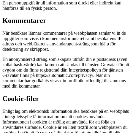
En personuppgift är all information som direkt eller indirekt kan
hänföras till en fysisk person.
Kommentarer
När besökare lämnar kommentarer på webbplatsen samlar vi in de
uppgifter som visas i kommentarsformuläret samt besökarens IP-
adress och webbläsarens användaragent-sträng som hjälp för
detektering av skräppost.
En anonymiserad sträng som skapats utifrån din e-postadress (även
kallat hash-värde) kan komma att sändas till tjänsten Gravatar för att
avgöra om du finns registrerad där. Integritetspolicyn för tjänsten
Gravatar finns på https://automattic.com/privacy/. När din
kommentar har godkänts visas din profilbild offentligt tillsammans
med din kommentar.
Cookie-filer
Enligt lag om elektronisk information ska besökare på en webbplats
i integritetssyfte få information om att cookies används.
Informationen i cookien är möjlig att använda för att följa en
användares surfande. Cookie är en liten textfil som webbplatsen du
besöker begär att få spara på din dator för att ge tillgång till olika