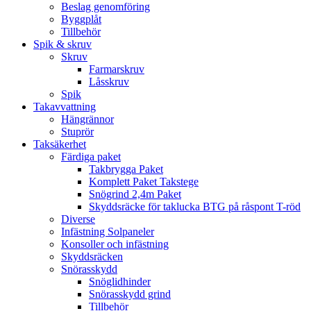
Beslag genomföring
Byggplåt
Tillbehör
Spik & skruv
Skruv
Farmarskruv
Låsskruv
Spik
Takavvattning
Hängrännor
Stuprör
Taksäkerhet
Färdiga paket
Takbrygga Paket
Komplett Paket Takstege
Snögrind 2,4m Paket
Skyddsräcke för taklucka BTG på råspont T-röd
Diverse
Infästning Solpaneler
Konsoller och infästning
Skyddsräcken
Snörasskydd
Snöglidhinder
Snörasskydd grind
Tillbehör