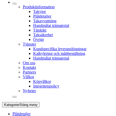
Produktinformation
Takytor
Plåtdetaljer
Takavvattning
Handmålat trämaterial
Tätskikt
Taksäkerhet
Övrigt
Tjänster
Kundspecifika leveranslösningar
Kalkylering och måttbeställning
Handmålat trämaterial
Om oss
Kontakt
Partners
Villkor
Köpvillkor
Integritetspolicy
Nyheter
Kategorier
Stäng meny
Plåtdetaljer