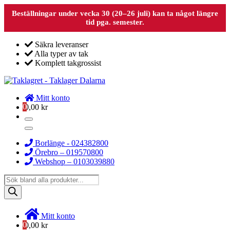
Beställningar under vecka 30 (20–26 juli) kan ta något längre
tid pga. semester.
Säkra leveranser
Alla typer av tak
Komplett takgrossist
Mitt konto
0
0,00
kr
Borlänge - 024382800
Örebro – 019570800
Webshop – 0103039880
Products
search
Mitt konto
0
0,00
kr