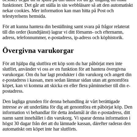
funktioner. Det går att ställa in sin webbläsare så att den automatiskt
nekar cookies. Mer information kan man hitta på Post och
telestyrelsens hemsida.
För att kunna hantera din beställning samt svara på frågor relaterat
till din order (kundtjänst) lagrar vi ditt förnamn- och efternamn,
adress, telefonnummer, e-postadress, ip-adress och köphistorik.
Övergivna varukorgar
För att hjälpa dig slutföra ett köp som du har påbörjat men inte
slutfört, använder vi oss av en funktion för att hantera övergivna
varukorgar. Om du har lagt produkter i din varukorg och angett din
e-postadress i kassan, men sedan lämnar sidan utan att genomföra
köpet, kan vi komma att skicka en eller flera påminnelser till din e-
postadress.
Den lagliga grunden för denna behandling är vårt berättigade
intresse av att underlätta för dig att genomföra ett påbörjat köp. Den
information vi behandlar för detta ändamål är din e-postadress, ditt
namn samt innehållet i din varukorg. Vi sparar denna information i
högst 30 dagar från det att du lämnade kassan, därefter raderas den
automatiskt om köpet inte har slutförts.