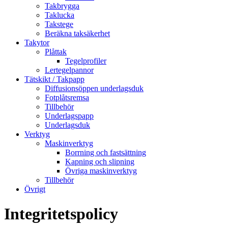
Takbrygga
Taklucka
Takstege
Beräkna taksäkerhet
Takytor
Plåttak
Tegelprofiler
Lertegelpannor
Tätskikt / Takpapp
Diffusionsöppen underlagsduk
Fotplåtsremsa
Tillbehör
Underlagspapp
Underlagsduk
Verktyg
Maskinverktyg
Borrning och fastsättning
Kapning och slipning
Övriga maskinverktyg
Tillbehör
Övrigt
Integritetspolicy