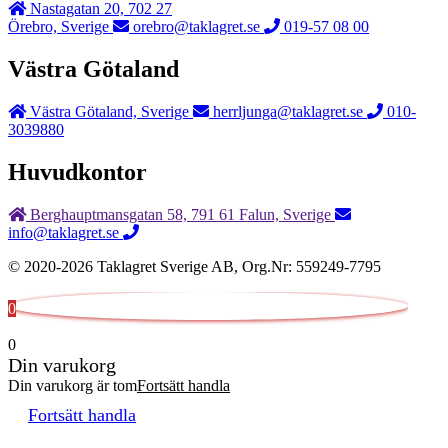
Nastagatan 20, 702 27
Örebro, Sverige
orebro@taklagret.se
019-57 08 00
Västra Götaland
Västra Götaland, Sverige
herrljunga@taklagret.se
010-
3039880
Huvudkontor
Berghauptmansgatan 58, 791 61 Falun, Sverige
info@taklagret.se
© 2020-2026 Taklagret Sverige AB, Org.Nr: 559249-7795
0
0
Din varukorg
Din varukorg är tom
Fortsätt handla
Fortsätt handla