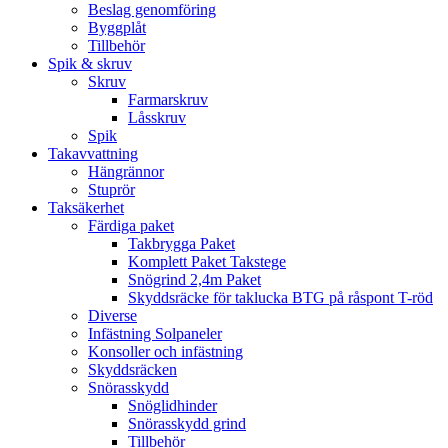
Beslag genomföring
Byggplåt
Tillbehör
Spik & skruv
Skruv
Farmarskruv
Låsskruv
Spik
Takavvattning
Hängrännor
Stuprör
Taksäkerhet
Färdiga paket
Takbrygga Paket
Komplett Paket Takstege
Snögrind 2,4m Paket
Skyddsräcke för taklucka BTG på råspont T-röd
Diverse
Infästning Solpaneler
Konsoller och infästning
Skyddsräcken
Snörasskydd
Snöglidhinder
Snörasskydd grind
Tillbehör