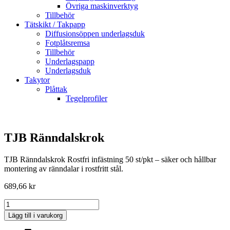
Övriga maskinverktyg
Tillbehör
Tätskikt / Takpapp
Diffusionsöppen underlagsduk
Fotplåtsremsa
Tillbehör
Underlagspapp
Underlagsduk
Takytor
Plåttak
Tegelprofiler
TJB Ränndalskrok
TJB Ränndalskrok Rostfri infästning 50 st/pkt – säker och hållbar
montering av ränndalar i rostfritt stål.
689,66
kr
TJB
Ränndalskrok
Lägg till i varukorg
mängd