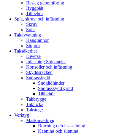
Beslag genomföring
Byggplåt
Tillbehör
Spik, skruv, och infästning
Skruv
Spik
Takavvattning
Hängrännor
Stuprör
Taksäkerhet
Diverse
Infästning Solpaneler
Konsoller och infästning
Skyddsräcken
Snörasskydd
Snöglidhinder
Snörasskydd grind
Tillbehör
Takbrygga
Taklucka
Takstege
Verktyg
Maskinverktyg
Borrning och fastsättning
Kapning och slipning