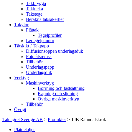
Takbrygga
Taklucka
Takstege
Beräkna taksäkerhet
Takytor
Plåttak
Tegelprofiler
Lertegelpannor
Tätskikt / Takpapp
Diffusionsöppen underlagsduk
Fotplåtsremsa
Tillbehör
Underlagspapp
Underlagsduk
Verktyg
Maskinverktyg
Borrning och fastsättning
Kapning och slipning
Övriga maskinverktyg
Tillbehör
Övrigt
Taklagret Sverige AB
>
Produkter
>
TJB Ränndalskrok
Plåtdetaljer