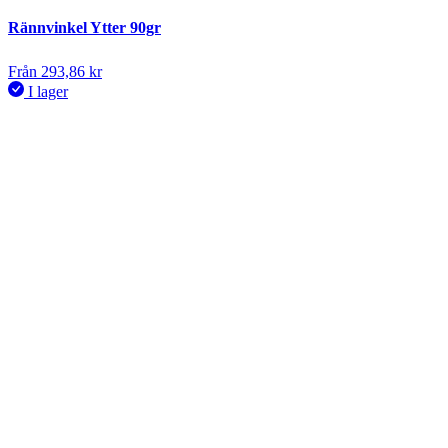
Rännvinkel Ytter 90gr
Från
293,86
kr
I lager