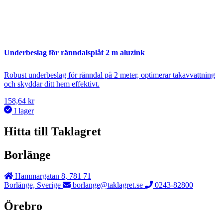
Underbeslag för ränndalsplåt 2 m aluzink
Robust underbeslag för ränndal på 2 meter, optimerar takavvattning
och skyddar ditt hem effektivt.
158,64
kr
I lager
Hitta till Taklagret
Borlänge
Hammargatan 8, 781 71
Borlänge, Sverige
borlange@taklagret.se
0243-82800
Örebro