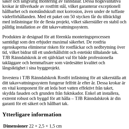
säker och långvarig montering av ränndalar. Dessa högkvalitativa
krokar är tillverkade av rostfritt stål, vilket garanterar exceptionell
hållbarhet och motståndskraft mot korrosion, även under de tuffaste
väderförhållanden. Med ett paket om 50 stycken får du tillräckligt
med infästningar för de flesta projekt, vilket säkerställer en stabil och
pålitlig installation av ditt takavvattningssystem.
Produkten är designad för att förenkla monteringsprocessen
samtidigt som den erbjuder maximal säkerhet. De rostfria
egenskaperna eliminerar risken för rostfläckar och nedbrytning över
tid, vilket bidrar till ett underhållsfritt och estetiskt tilltalande tak.
TJB Ränndalskrok är ett självklart val för både professionella
takläggare och hemmafixare som värdesätter kvalitet och
långsiktighet i sina byggprojekt.
Investera i TJB Ränndalskrok Rostfri infästning för att säkerställa att
ditt takavvattningssystem fungerar felfritt år efter år. Dessa krokar är
en vital komponent för att leda bort vatten effektivt från taket,
skydda fasaden och grunden från fuktskador. Enkel att installera,
extremt robust och byggd för att hålla – TJB Ränndalskrok är din
garanti för ett säkert och hållbart tak.
Ytterligare information
Dimensioner
22 × 2,5 × 1,5 cm