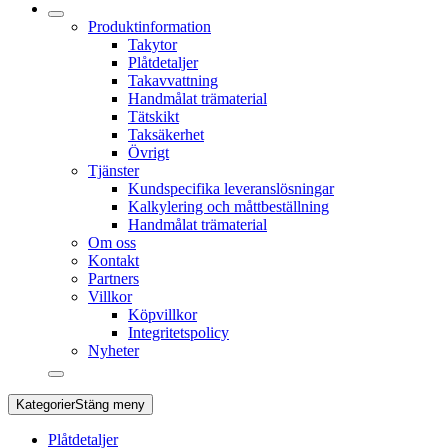
Produktinformation
Takytor
Plåtdetaljer
Takavvattning
Handmålat trämaterial
Tätskikt
Taksäkerhet
Övrigt
Tjänster
Kundspecifika leveranslösningar
Kalkylering och måttbeställning
Handmålat trämaterial
Om oss
Kontakt
Partners
Villkor
Köpvillkor
Integritetspolicy
Nyheter
Kategorier
Stäng meny
Plåtdetaljer