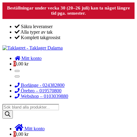
Beställningar under vecka 30 (20–26 juli) kan ta något längre
tid pga. semester.
Säkra leveranser
Alla typer av tak
Komplett takgrossist
Mitt konto
0
0,00
kr
Borlänge - 024382800
Örebro – 019570800
Webshop – 0103039880
Products
search
Mitt konto
0
0,00
kr