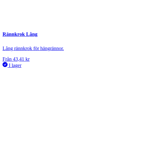
Rännkrok Lång
Lång rännkrok för hängrännor.
Från
43,41
kr
I lager