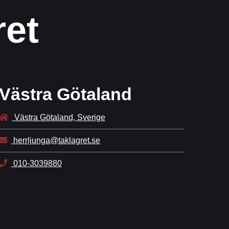
ret
Västra Götaland
Västra Götaland, Sverige
herrljunga@taklagret.se
010-3039880