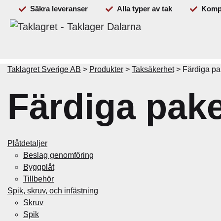
Säkra leveranser
Alla typer av tak
Kompl
Beställ
Plåtdetaljer
Spik & skruv
Takavvattning
Taklagret Sverige AB
>
Produkter
>
Taksäkerhet
>
Färdiga pa
Färdiga pake
Plåtdetaljer
Beslag genomföring
Byggplåt
Tillbehör
Spik, skruv, och infästning
Skruv
Spik