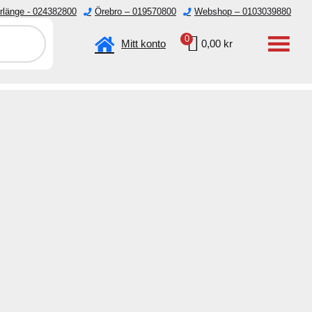
rlänge - 024382800
Örebro – 019570800
Webshop – 0103039880
emester.
0
Mitt konto
0,00
kr
Verktyg
Övrigt