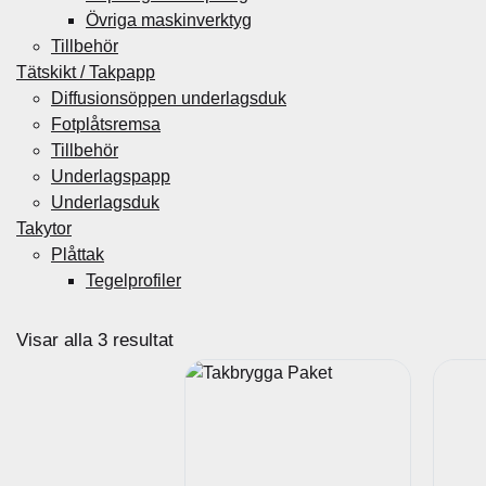
Övriga maskinverktyg
Tillbehör
Tätskikt / Takpapp
Diffusionsöppen underlagsduk
Fotplåtsremsa
Tillbehör
Underlagspapp
Underlagsduk
Takytor
Plåttak
Tegelprofiler
S
Visar alla 3 resultat
o
r
t
e
r