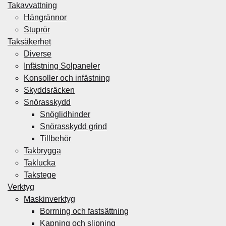
Takavvattning
Hängrännor
Stuprör
Taksäkerhet
Diverse
Infästning Solpaneler
Konsoller och infästning
Skyddsräcken
Snörasskydd
Snöglidhinder
Snörasskydd grind
Tillbehör
Takbrygga
Taklucka
Takstege
Verktyg
Maskinverktyg
Borrning och fastsättning
Kapning och slipning