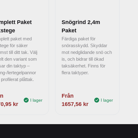
plett Paket
Snögrind 2,4m
kstege
Paket
plett paket med
Färdiga paket för
tege för säker
snörasskydd. Skyddar
st till ditt tak. Välj
mot nedglidande snö och
lt den variant som
is, och bidrar till ökad
ar din taktyp –
taksäkerhet. Finns för
ng-/lertegelpannor
flera taktyper.
 profilerat plåttak.
ån
Från
I lager
I lager
70,95
kr
1657,56
kr