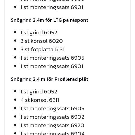
t
1 st monteringssats 6901
i
Snögrind 2,4m för LTG på råspont
l
1 st grind 6052
l
3 st konsol 6020
3 st fotplatta 6131
1
1 st monteringssats 6905
6
1 st monteringssats 6901
9
Snögrind 2,4 m för Profilerad plåt
0
1 st grind 6052
,
4 st konsol 6211
5
1 st monteringssats 6905
0
1 st monteringssats 6902
1 st monteringssats 6920
1 st monteringssats 6904