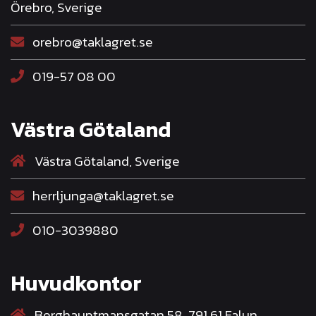
Örebro, Sverige
orebro@taklagret.se
019-57 08 00
Västra Götaland
Västra Götaland, Sverige
herrljunga@taklagret.se
010-3039880
Huvudkontor
Berghauptmansgatan 58, 791 61 Falun,