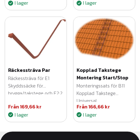
I lager
I lager
Räckessträva Par
Kopplad Takstege
Montering Start/Stop
Räckessträva för E1
Skyddssäcke för
Monteringssats för B11
brygga/takstege och E2:2
Kopplad Takstege
Skyddsräcke och fäste
Universal
Från
169,66
kr
Från
166,66
kr
för sparklist
I lager
I lager