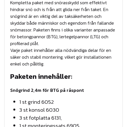
l
P
Kompletta paket med snörasskydd som effektivt
a
hindrar snö och is från att glida ner från taket. En
l
snögrind är en viktig del av taksäkerheten och
k
:
skyddar både människor och egendom från fallande
e
snömassor. Paketen finns i olika varianter anpassade
1
t
för betongpannor (BTG), lertegelpannor (LTG) och
m
6
profilerad plåt.
ä
Varje paket innehåller alla nödvändiga delar för en
5
n
säker och stabil montering, vilket gör installationen
7
enkel och pålitlig.
g
,
d
Paketen innehåller:
5
Snögrind 2,4m för BTG på råspont
6
1 st grind 6052
3 st konsol 6030
k
3 st fotplatta 6131,
r
1 st monteringssats 6905