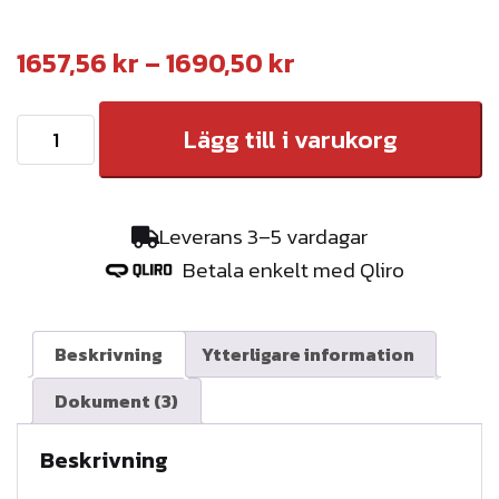
P
1657,56
kr
–
1690,50
kr
r
S
Lägg till i varukorg
i
n
s
ö
i
g
Leverans 3–5 vardagar
r
n
Betala enkelt med Qliro
i
t
n
e
d
Beskrivning
Ytterligare information
2
r
Dokument (3)
,
v
4
Beskrivning
a
m