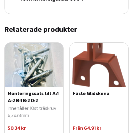
k
r
Relaterade produkter
Monteringssats till A:1
Fäste Glidskena
A:2 B:1 B:2 D:2
Innehåller 10st träskruv
6,3x38mm
50,34
kr
Från
64,91
kr