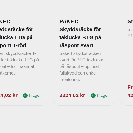
KET:
PAKET:
St
ddsräcke för
Skyddsräcke för
Sto
E1
lucka LTG på
taklucka BTG på
pont T-röd
råspont svart
rt skyddsräcke T-
Säkert skyddsräcke i
för taklucka LTG på
svart för BTG taklucka
ont – för maximal
på råspont – optimalt
äkerhet.
fallskydd och enkel
montering.
Fr
24,02
kr
3324,02
kr
4
I lager
I lager