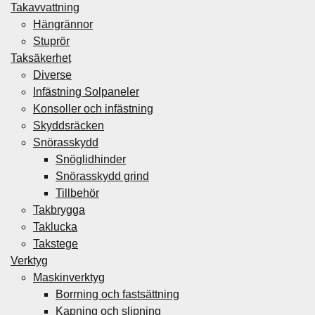
Takavvattning
Hängrännor
Stuprör
Taksäkerhet
Diverse
Infästning Solpaneler
Konsoller och infästning
Skyddsräcken
Snörasskydd
Snöglidhinder
Snörasskydd grind
Tillbehör
Takbrygga
Taklucka
Takstege
Verktyg
Maskinverktyg
Borrning och fastsättning
Kapning och slipning