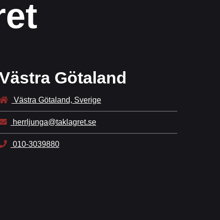
ret
Västra Götaland
Västra Götaland, Sverige
herrljunga@taklagret.se
010-3039880