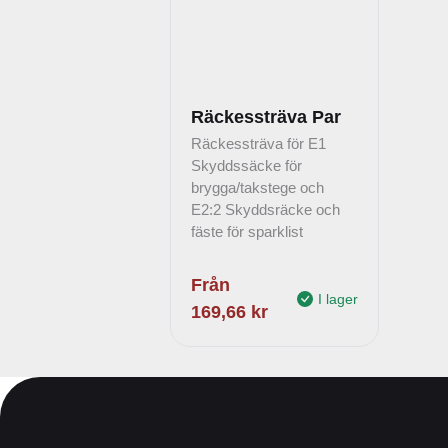
Räckessträva Par
Räckessträva för E1
Skyddssäcke för
brygga/takstege och
E2:2 Skyddsräcke och
fäste för sparklist
Från
I lager
169,66
kr