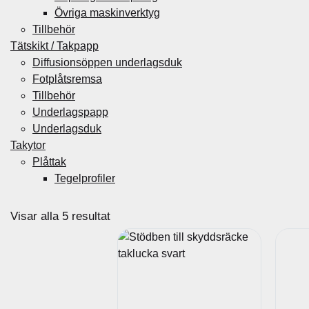
Övriga maskinverktyg
Tillbehör
Tätskikt / Takpapp
Diffusionsöppen underlagsduk
Fotplåtsremsa
Tillbehör
Underlagspapp
Underlagsduk
Takytor
Plåttak
Tegelprofiler
S
Visar alla 5 resultat
o
r
t
e
r