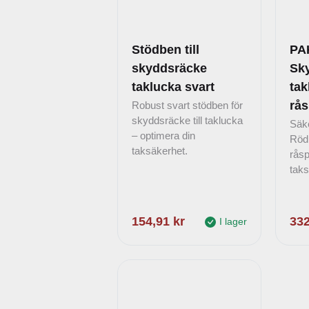
a
e
f
Stödben till
PA
t
skyddsräcke
Sky
e
taklucka svart
tak
r
rås
Robust svart stödben för
s
skyddsräcke till taklucka
Säke
e
– optimera din
Röd 
n
taksäkerhet.
råsp
a
taks
s
t
e
154,91
kr
33
I lager