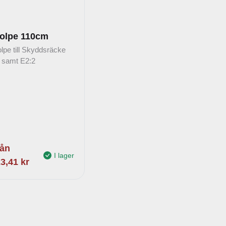
olpe 110cm
lpe till Skyddsräcke
 samt E2:2
ån
I lager
23,41
kr