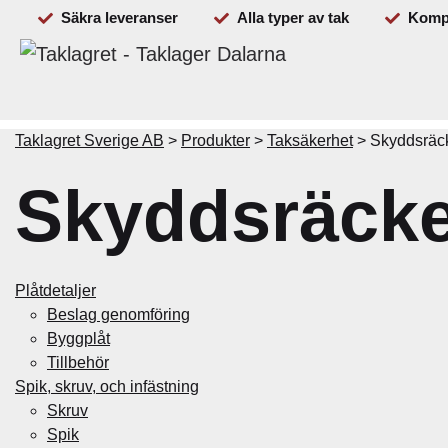
Säkra leveranser
Alla typer av tak
Kompl
Beställ
Plåtdetaljer
Spik & skruv
Takavvattning
Taklagret Sverige AB
>
Produkter
>
Taksäkerhet
>
Skyddsräc
Skyddsräck
Plåtdetaljer
Beslag genomföring
Byggplåt
Tillbehör
Spik, skruv, och infästning
Skruv
Spik