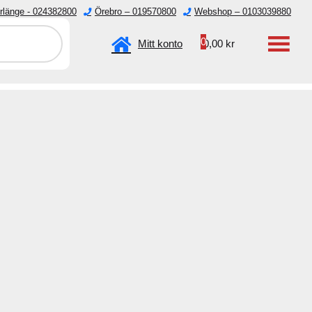
rlänge - 024382800
Örebro – 019570800
Webshop – 0103039880
emester.
0
Mitt konto
0,00
kr
Verktyg
Övrigt