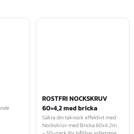
ROSTFRI NOCKSKRUV
60×4,2 med bricka
rande
Säkra din taknock effektivt med
Nockskruv med Bricka 60x4,2mm
– 50-pack för hållbar infästning.