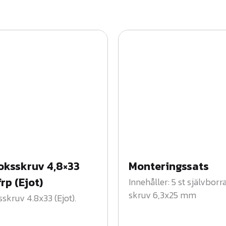
oksskruv 4,8×33
Monteringssats
rp (Ejot)
Innehåller: 5 st självbor
skruv 6,3x25 mm
skruv 4.8x33 (Ejot).