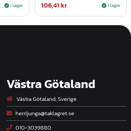
106,41
kr
I lager
I lager
Västra Götaland
Västra Götaland, Sverige
herrljunga@taklagret.se
010-3039880