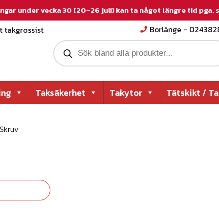
ngar under vecka 30 (20–26 juli) kan ta något längre tid pga.
 takgrossist
Borlänge - 02438
P
r
o
d
u
c
ing
Taksäkerhet
Takytor
Tätskikt / T
t
s
s
e
Skruv
a
r
c
h