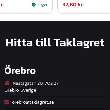
kr
32,80
kr
I lager
Hitta till Taklagret
Örebro
Nastagatan 20, 702 27
Örebro, Sverige
orebro@taklagret.se