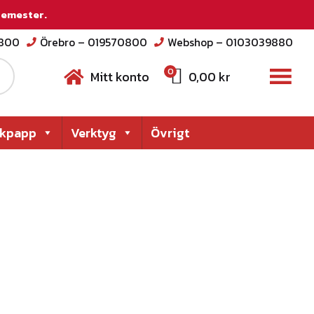
 semester.
2800
Örebro – 019570800
Webshop – 0103039880
0
Mitt konto
0,00
kr
akpapp
Verktyg
Övrigt