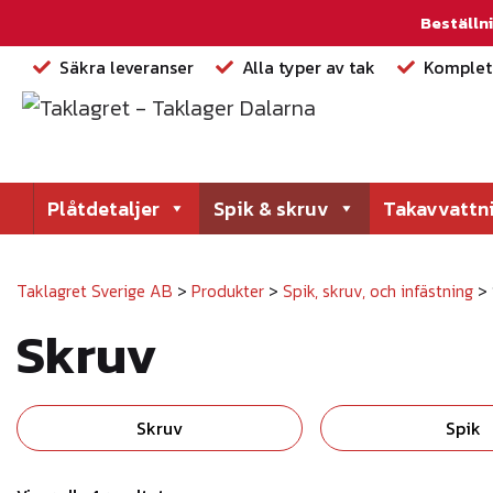
Beställni
Säkra leveranser
Alla typer av tak
Komplett
Plåtdetaljer
Spik & skruv
Takavvattn
Taklagret Sverige AB
>
Produkter
>
Spik, skruv, och infästning
>
Skruv
Skruv
Spik