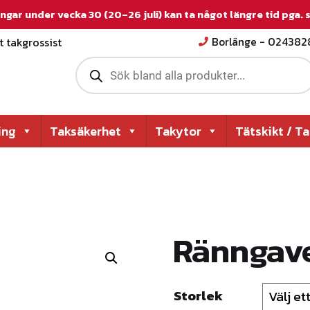
ngar under vecka 30 (20–26 juli) kan ta något längre tid pga.
 takgrossist
Borlänge - 02438
P
r
o
d
u
c
ing
Taksäkerhet
Takytor
Tätskikt / T
t
s
s
e
a
r
c
h
Ränngave
Storlek