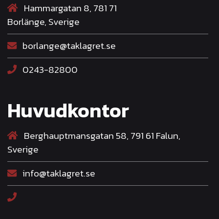
Hammargatan 8, 781 71
Borlänge, Sverige
borlange@taklagret.se
0243-82800
Huvudkontor
Berghauptmansgatan 58, 791 61 Falun,
Sverige
info@taklagret.se