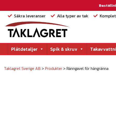
Beställni
Säkra leveranser
Alla typer av tak
Komplett
Plåtdetaljer
Spik & skruv
Takavvattn
Taklagret Sverige AB
>
Produkter
>
Ränngavel för hängränna