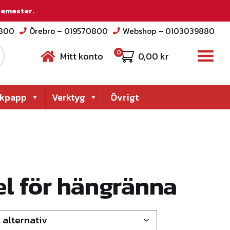
 semester.
2800
Örebro – 019570800
Webshop – 0103039880
0
Mitt konto
0,00
kr
akpapp
Verktyg
Övrigt
l för hängränna