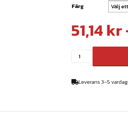
Färg
51,14
kr
R
ä
n
n
Leverans 3–5 vardag
g
a
v
e
l
f