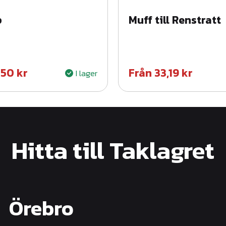
p
Muff till Renstratt
,50
kr
Från
33,19
kr
I lager
Hitta till Taklagret
Örebro