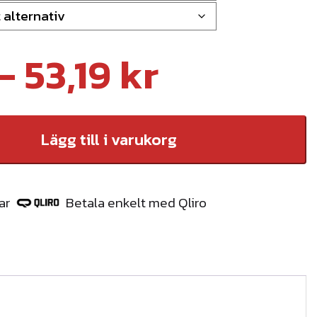
P
–
53,19
kr
r
Lägg till i varukorg
i
ar
Betala enkelt med Qliro
s
i