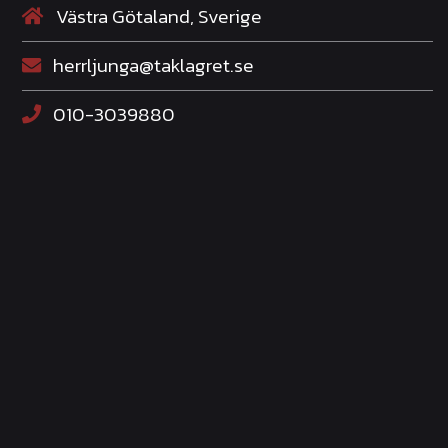
1
Västra Götaland, Sverige
herrljunga@taklagret.se
,
010-3039880
1
4
k