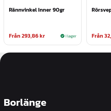
Rännvinkel Inner 90gr
Rörsve
Från
293,86
kr
Från
32
I lager
Borlänge