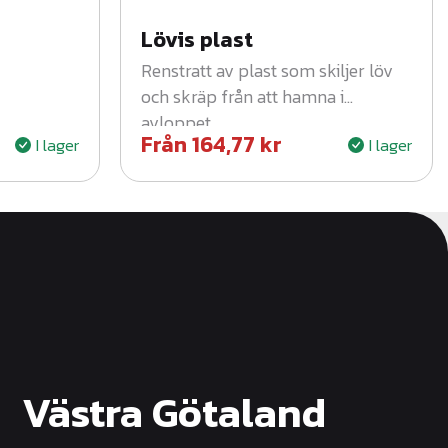
a
Lövis plast
Renstratt av plast som skiljer löv
och skräp från att hamna i
l
avloppet.
Från
164,77
kr
I lager
I lager
l
:
5
Västra Götaland