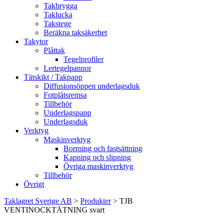
Takbrygga
Taklucka
Takstege
Beräkna taksäkerhet
Takytor
Plåttak
Tegelprofiler
Lertegelpannor
Tätskikt / Takpapp
Diffusionsöppen underlagsduk
Fotplåtsremsa
Tillbehör
Underlagspapp
Underlagsduk
Verktyg
Maskinverktyg
Borrning och fastsättning
Kapning och slipning
Övriga maskinverktyg
Tillbehör
Övrigt
Taklagret Sverige AB
>
Produkter
>
TJB
VENTINOCKTÄTNING svart