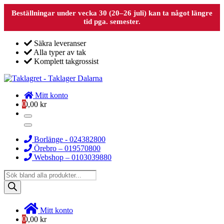
Beställningar under vecka 30 (20–26 juli) kan ta något längre
tid pga. semester.
Säkra leveranser
Alla typer av tak
Komplett takgrossist
Mitt konto
0
0,00
kr
Borlänge - 024382800
Örebro – 019570800
Webshop – 0103039880
Products
search
Mitt konto
0
0,00
kr