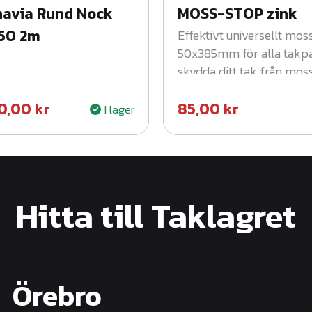
navia Rund Nock
MOSS-STOP zink
ä
50 2m
Effektivt universellt mos
n
50x385mm för alla takp
g
skydda ditt tak från mos
d
och hållbart.
0,00
kr
85,00
kr
I lager
Hitta till Taklagret
Örebro