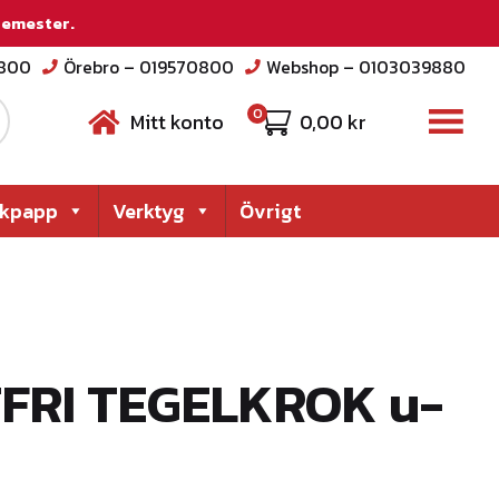
 semester.
2800
Örebro – 019570800
Webshop – 0103039880
0
Mitt konto
0,00
kr
akpapp
Verktyg
Övrigt
TFRI TEGELKROK u-