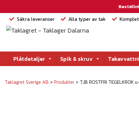
Beställni
Säkra leveranser
Alla typer av tak
Komplett
Plåtdetaljer
Spik & skruv
Takavvattn
Taklagret Sverige AB
>
Produkter
>
TJB ROSTFRI TEGELKROK u-p