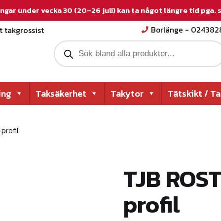
ngar under vecka 30 (20–26 juli) kan ta något längre tid pga.
 takgrossist
Borlänge - 02438
P
r
o
d
u
c
ing
Taksäkerhet
Takytor
Tätskikt / T
t
s
s
e
rofil
a
r
c
h
TJB ROS
profil