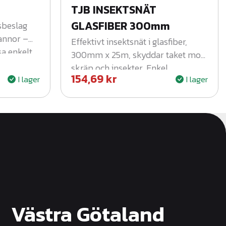
TJB INSEKTSNÄT
GLASFIBER 300mm
sbeslag
annor –
Effektivt insektsnät i glasfiber,
sa enkelt
300mm x 25m, skyddar taket mot
skräp och insekter. Enkel
154,69
kr
I lager
I lager
installation och lång hållbarhet.
Västra Götaland