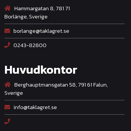
Hammargatan 8, 781 71
Borlänge, Sverige
borlange@taklagret.se
0243-82800
Huvudkontor
Berghauptmansgatan 58, 791 61 Falun,
Sverige
info@taklagret.se