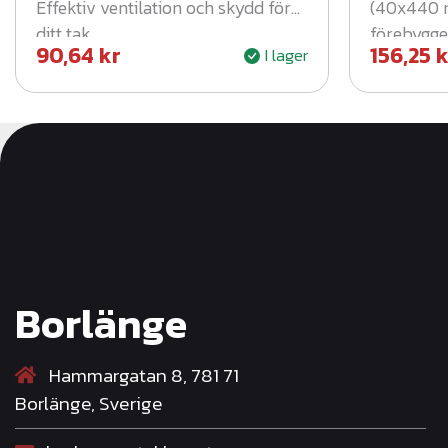
Effektiv ventilation och skydd för
(40x440 
ditt tak.
förebygge
90,64
kr
156,25
k
I lager
takets liv
Borlänge
Hammargatan 8, 781 71
Borlänge, Sverige