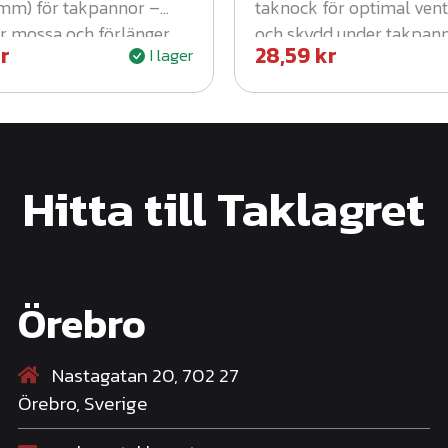
mm) för takpannor –
taknock för optimal vent
r mossa och förlänger
och skydd under takpann
r
28,59
kr
I lager
slängd.
Hitta till Taklagret
Örebro
Nastagatan 20, 702 27
Örebro, Sverige