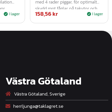
ilation
med 4 rader piggar, för optimalt
or.
skydd mot fåglar på takytor och
158,56
kr
I lager
I lager
byggnader.
Västra Götaland
Västra Götaland, Sverige
herrljunga@taklagret.se