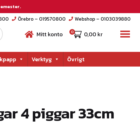
 semester.
2800
Örebro – 019570800
Webshop – 0103039880
0
Mitt konto
0,00
kr
akpapp
Verktyg
Övrigt
gar 4 piggar 33cm