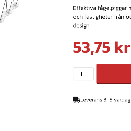
Effektiva fågelpiggar 
och fastigheter från o
design.
53,75
kr
F
å
g
e
Leverans 3–5 vardag
l
p
i
g