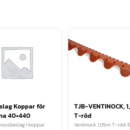
n
g
m
ä
n
g
d
lag Koppar för
TJB-VENTINOCK, 1
na 40×440
T-röd
 mossbeslag i koppar
Ventinock 1,05m T-röd: E