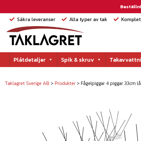
Beställni
Säkra leveranser
Alla typer av tak
Komplett
Plåtdetaljer
Spik & skruv
Takavvattn
Taklagret Sverige AB
>
Produkter
>
Fågelpiggar 4 piggar 33cm l