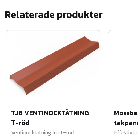
Relaterade produkter
TJB VENTINOCKTÄTNING
Mossbes
T-röd
takpan
Ventinocktätning 1m T-röd:
Effektivt