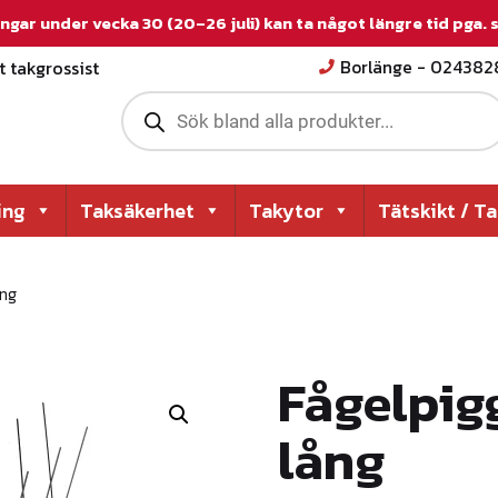
ngar under vecka 30 (20–26 juli) kan ta något längre tid pga.
 takgrossist
Borlänge - 02438
P
r
o
d
u
c
ing
Taksäkerhet
Takytor
Tätskikt / T
t
s
s
e
ång
a
r
c
h
Fågelpig
lång