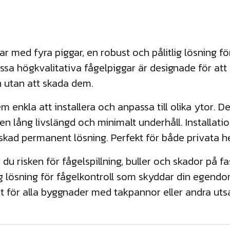
g
a
r
 med fyra piggar, en robust och pålitlig lösning för
4
p
ssa högkvalitativa fågelpiggar är designade för at
i
n utan att skada dem.
g
 enkla att installera och anpassa till olika ytor. De
g
en lång livslängd och minimalt underhåll. Installati
a
skad permanent lösning. Perfekt för både privata h
r
3
u risken för fågelspillning, buller och skador på fas
3
tig lösning för fågelkontroll som skyddar din egendo
c
t för alla byggnader med takpannor eller andra utsa
m
l
å