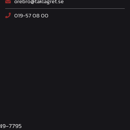
orebro@taklagret.se
019-57 08 00
249-7795