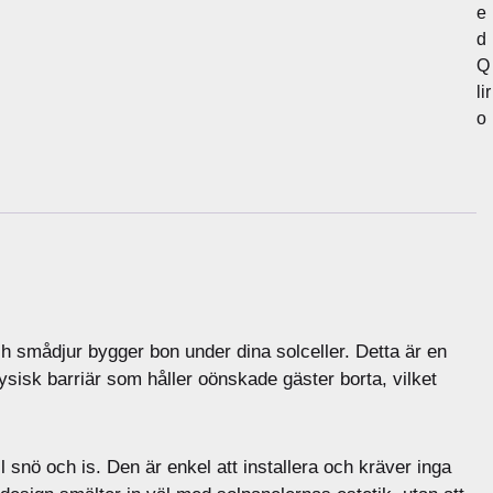
e
d
Q
lir
o
ch smådjur bygger bon under dina solceller. Detta är en
fysisk barriär som håller oönskade gäster borta, vilket
l snö och is. Den är enkel att installera och kräver inga