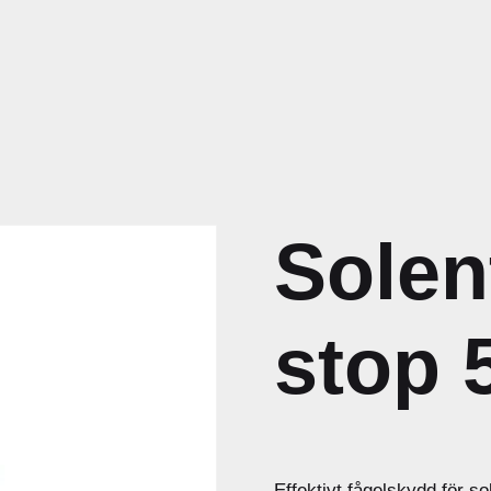
Solen
stop 
Effektivt fågelskydd för s