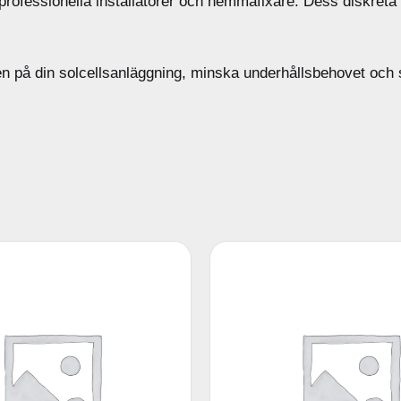
åde professionella installatörer och hemmafixare. Dess diskret
den på din solcellsanläggning, minska underhållsbehovet och 