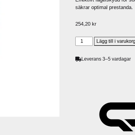
säkrar optimal prestanda.
254,20
kr
S
Lägg till i varukor
o
l
Leverans 3–5 vardagar
e
n
t
r
a
-
B
i
r
d
s