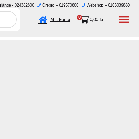
rlänge - 024382800
Örebro – 019570800
Webshop – 0103039880
emester.
0
Mitt konto
0,00
kr
Verktyg
Övrigt