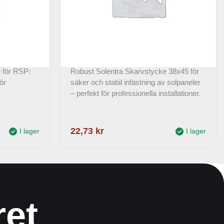
tt fäste
Solentra – Skarvstycke 38*45
mm
e för RSP:
Robust Solentra Skarvstycke 38x45 för
ör
säker och stabil infästning av solpaneler
– perfekt för professionella installationer.
22,73
kr
I lager
I lager
ret