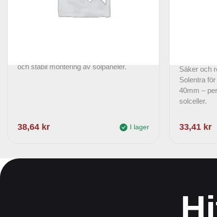
Solentra – Nivåhållare M12
Solentra
40 mm
Solentra Nivåhållare M12 – för perfekt
och stabil montering av solpaneler.
Säker och 
Solentra fö
40mm – perfe
solceller.
38,64
kr
33,41
kr
I lager
Hi