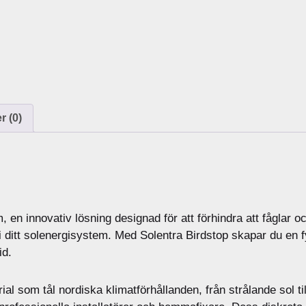
t
o
p
5
m
m
ä
 (0)
n
g
d
 en innovativ lösning designad för att förhindra att fåglar o
t i ditt solenergisystem. Med Solentra Birdstop skapar du en 
id.
al som tål nordiska klimatförhållanden, från strålande sol til