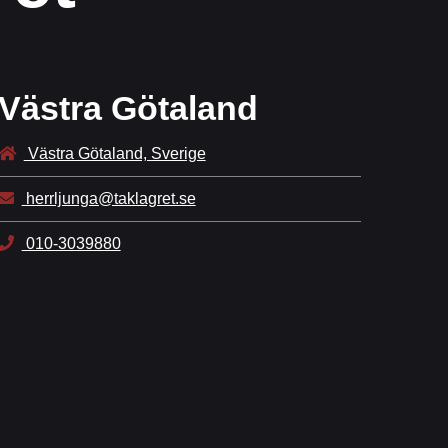
Västra Götaland
Västra Götaland, Sverige
herrljunga@taklagret.se
010-3039880