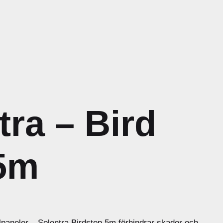
tra – Bird
5m
olpaneler – Solentra Birdstop 5m förhindrar skador och