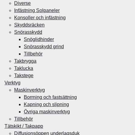
Diverse
Infästning Solpaneler
Konsoller och infästning
Skyddsräcken
Snörasskydd
Snöglidhinder
Snörasskydd grind
Tillbehör
Takbrygga
Taklucka
Takstege
Verktyg
Maskinverktyg
Borrning och fastsättning
Kapning och slipning
Övriga maskinverktyg
Tillbehör
Tätskikt / Takpapp
Diffusionsöppen underlagsduk