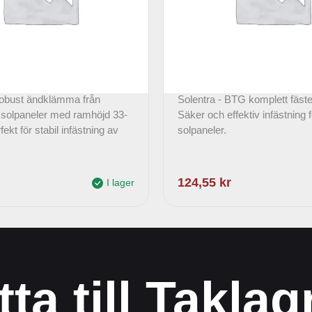
 – Ändklämma click 33-
Solentra – BTG komple
för RSP
robust ändklämma från
Solentra - BTG komplett fäst
r solpaneler med ramhöjd 33-
Säker och effektiv infästning f
kt för stabil infästning av
solpaneler.
124,55
kr
I lager
tta till Taklag