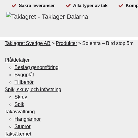
Säkra leveranser
Alla typer av tak
Kompl
Beställ
Plåtdetaljer
Spik & skruv
Takavvattning
Taklagret Sverige AB
>
Produkter
>
Solentra – Bird stop 5m
Plåtdetaljer
Beslag genomföring
Byggplåt
Tillbehör
Spik, skruv, och infästning
Skruv
Spik
Takavvattning
Hängrännor
Stuprör
Taksäkerhet