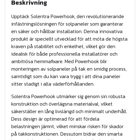
Beskrivning
w
e
Upptäck Solentra Powerhook, den revolutionerande
r
infästningslösningen för solpaneler som garanterar
en säker och hållbar installation. Denna innovativa
h
produkt är speciellt utvecklad för att möta de högsta
o
kraven på stabilitet och enkelhet, vilket gör den
o
idealisk för både professionella installatörer och
k
ambitiösa hemmafixare. Med Powerhook blir
m
monteringen av solpaneler på tak en smidig process,
ä
samtidigt som du kan vara trygg i att dina paneler
sitter stadigt i alla väderförhållanden.
n
g
Solentra Powerhook utmärker sig genom sin robusta
d
konstruktion och överlägsna materialval, vilket
säkerställer en lång livslängd och minimalt underhåll.
Dess design är optimerad för att fördela
belastningen jämnt, vilket minskar risken för skador
på takkonstruktionen. Dessutom bidrar den smarta