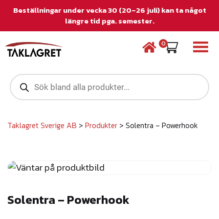
Beställningar under vecka 30 (20–26 juli) kan ta något
längre tid pga. semester.
0
P
r
o
d
u
c
Taklagret Sverige AB
>
Produkter
>
Solentra – Powerhook
t
s
s
e
a
r
c
Solentra – Powerhook
h