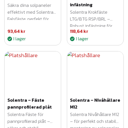
infästning
Säkra dina solpaneler
effektivt med Solentra
Solentra Krokfäste
Falsfäste, perfekt för
LTG/BTG RSP/BRL –
icke-invasiv montering
Robust infästning för
93,64
kr
118,64
kr
på falsade plåttak.
säker och stabil
I lager
I lager
montering av solpaneler.
Solentra – Fäste
Solentra – Nivåhållare
pannprofilerad plåt
M12
Solentra Fäste för
Solentra Nivåhållare M12
pannprofilerad plåt –
– för perfekt och stabil