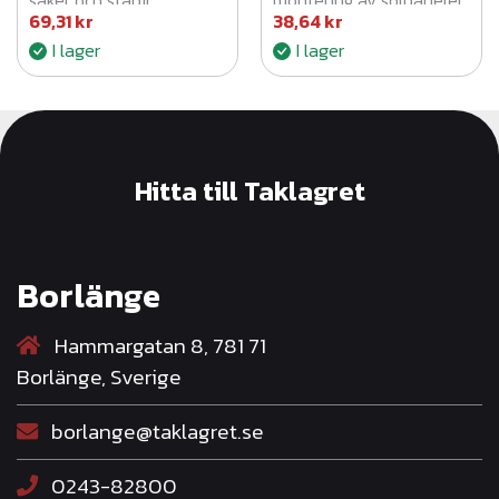
säker och stabil
montering av solpaneler.
69,31
kr
38,64
kr
infästning för solpaneler
I lager
I lager
på tak.
Hitta till Taklagret
Borlänge
Hammargatan 8, 781 71
Borlänge, Sverige
borlange@taklagret.se
0243-82800