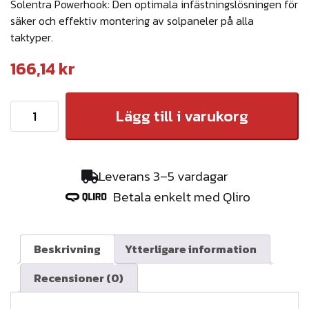
Solentra Powerhook: Den optimala infästningslösningen för
säker och effektiv montering av solpaneler på alla
taktyper.
166,14
kr
S
Lägg till i varukorg
o
l
e
Leverans 3–5 vardagar
n
Betala enkelt med Qliro
t
r
a
Beskrivning
Ytterligare information
-
Recensioner (0)
P
o