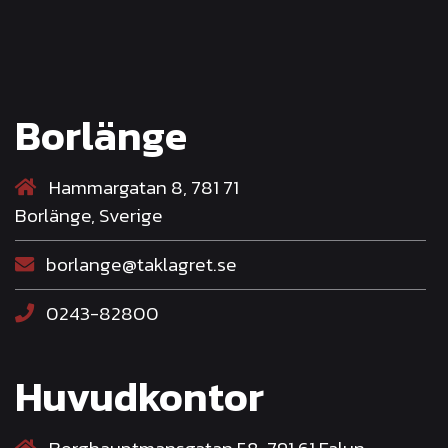
Borlänge
Hammargatan 8, 781 71
Borlänge, Sverige
borlange@taklagret.se
0243-82800
Huvudkontor