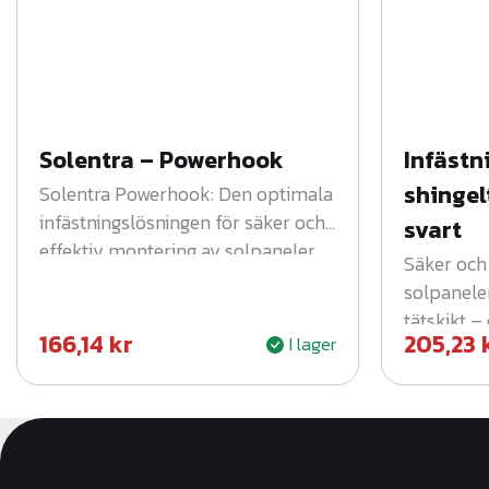
Solentra – Powerhook
Infästn
shingel
Solentra Powerhook: Den optimala
infästningslösningen för säker och
svart
effektiv montering av solpaneler
Säker och 
på alla taktyper.
solpanele
tätskikt – 
166,14
kr
205,23
I lager
solcellsm