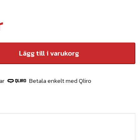
r
Lägg till i varukorg
ar
Betala enkelt med Qliro