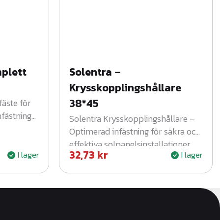
mplett
Solentra –
Krysskopplingshållare
38*45
fäste för
nfästning
Solentra Krysskopplingshållare –
Optimerad infästning för säkra och
effektiva solpanelsinstallationer.
32,73
kr
I lager
I lager