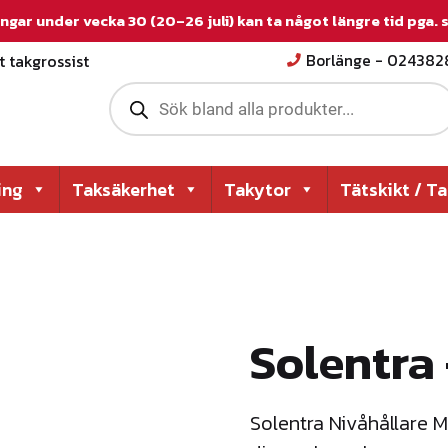
ngar under vecka 30 (20–26 juli) kan ta något längre tid pga.
 takgrossist
Borlänge - 02438
P
r
o
d
u
c
ing
Taksäkerhet
Takytor
Tätskikt / T
t
s
s
e
a
r
c
h
Solentra
Solentra Nivåhållare M1