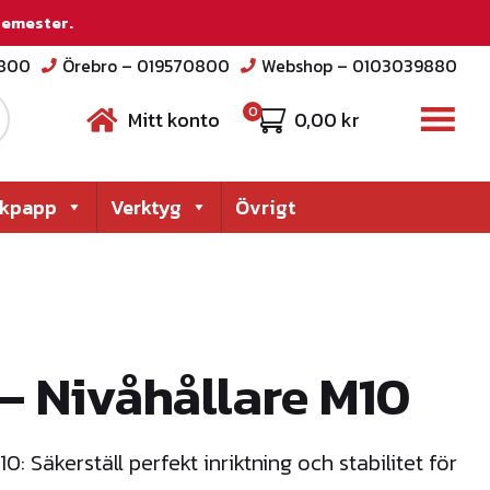
 semester.
2800
Örebro – 019570800
Webshop – 0103039880
0
Mitt konto
0,00
kr
akpapp
Verktyg
Övrigt
 – Nivåhållare M10
0: Säkerställ perfekt inriktning och stabilitet för