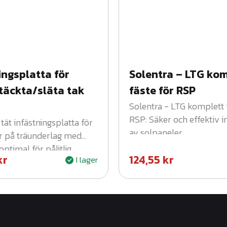
ingsplatta för
Solentra – LTG ko
täckta/släta tak
fäste för RSP
Solentra - LTG komplett 
RSP: Säker och effektiv i
tät infästningsplatta för
av solpaneler.
r på träunderlag med
optimal för pålitlig
kr
124,55
kr
I lager
ontering.