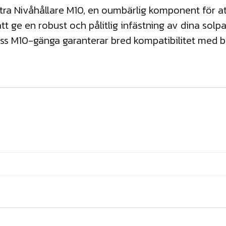
a Nivåhållare M10, en oumbärlig komponent för att s
v
å
att ge en robust och pålitlig infästning av dina solp
h
ss M10-gänga garanterar bred kompatibilitet med b
å
l
l
a
r
e
M
1
0
m
ä
n
g