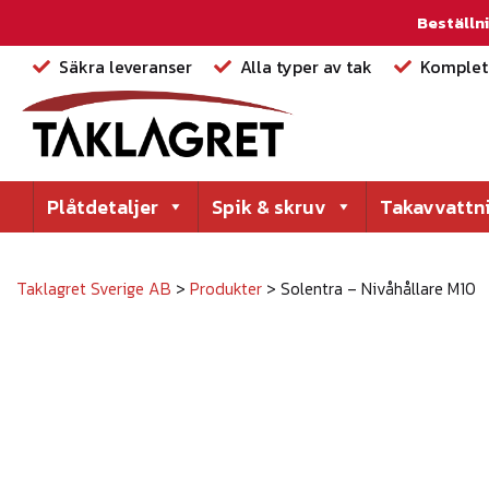
Beställni
Säkra leveranser
Alla typer av tak
Komplett
Plåtdetaljer
Spik & skruv
Takavvattn
Taklagret Sverige AB
>
Produkter
>
Solentra – Nivåhållare M10