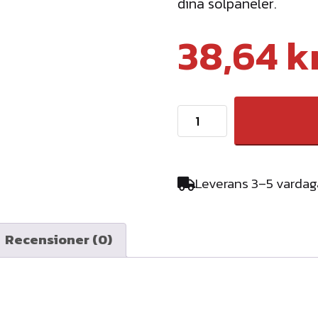
dina solpaneler.
38,64
k
S
o
l
e
Leverans 3–5 vardag
n
t
r
Recensioner (0)
a
-
N
i