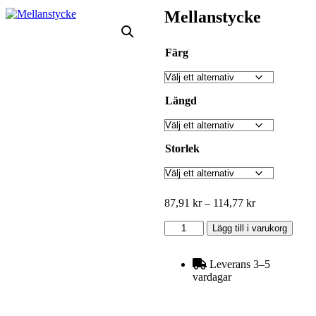
Mellanstycke
Färg
Längd
Storlek
Prisintervall:
87,91
kr
–
114,77
kr
87,91 kr
Mellanstycke
till
Lägg till i varukorg
mängd
114,77 kr
Leverans 3–5
vardagar