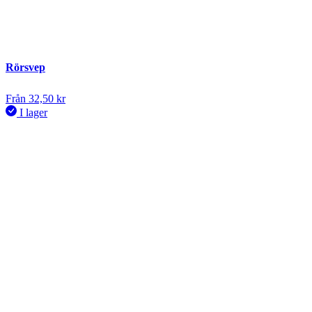
Rörsvep
Från
32,50
kr
I lager