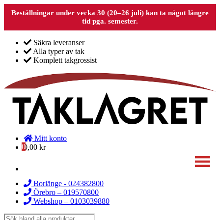
Beställningar under vecka 30 (20–26 juli) kan ta något längre
tid pga. semester.
Säkra leveranser
Alla typer av tak
Komplett takgrossist
Mitt konto
0
0,00
kr
Borlänge - 024382800
Örebro – 019570800
Webshop – 0103039880
Products