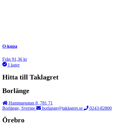
O-kupa
Från
91,36
kr
I lager
Hitta till Taklagret
Borlänge
Hammargatan 8, 781 71
Borlänge, Sverige
borlange@taklagret.se
0243-82800
Örebro