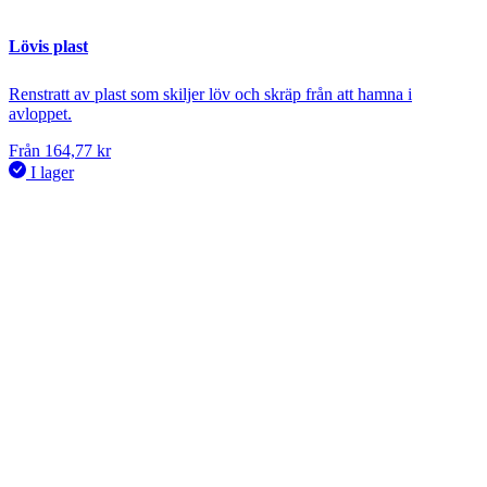
Lövis plast
Renstratt av plast som skiljer löv och skräp från att hamna i
avloppet.
Från
164,77
kr
I lager