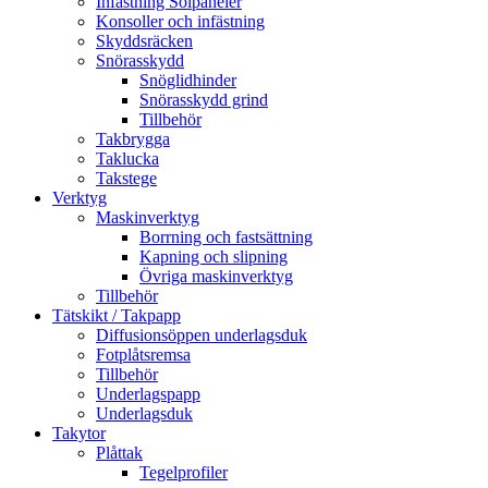
Infästning Solpaneler
Konsoller och infästning
Skyddsräcken
Snörasskydd
Snöglidhinder
Snörasskydd grind
Tillbehör
Takbrygga
Taklucka
Takstege
Verktyg
Maskinverktyg
Borrning och fastsättning
Kapning och slipning
Övriga maskinverktyg
Tillbehör
Tätskikt / Takpapp
Diffusionsöppen underlagsduk
Fotplåtsremsa
Tillbehör
Underlagspapp
Underlagsduk
Takytor
Plåttak
Tegelprofiler