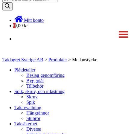
search
Mitt konto
0
0,00
kr
Kategorier
Taklagret Sverige AB
>
Produkter
>
Mellanstycke
Plåtdetaljer
Beslag genomföring
Byggplåt
Tillbehör
Spik, skruv, och infästning
Skruv
Spik
Takavvattning
Hängrännor
Stuprör
Taksäkerhet
Diverse