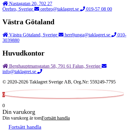
Nastagatan 20, 702 27
Örebro, Sverige
orebro@taklagret.se
019-57 08 00
Västra Götaland
Västra Götaland, Sverige
herrljunga@taklagret.se
010-
3039880
Huvudkontor
Berghauptmansgatan 58, 791 61 Falun, Sverige
info@taklagret.se
© 2020-2026 Taklagret Sverige AB, Org.Nr: 559249-7795
0
0
Din varukorg
Din varukorg är tom
Fortsätt handla
Fortsätt handla