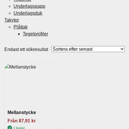
Underlagspapp
Underlagsduk
Takytor
Plåttak
Tegelprofiler
Endast ett sökresultat
Mellanstycke
Från
87,91
kr
I lager