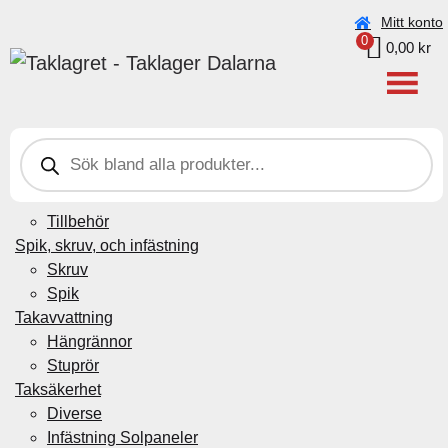
Beställningar under vecka 30 (20–26 juli) kan ta något
Mitt konto
0
längre tid pga. semester.
0,00
kr
Taklagret Sverige AB
>
Produkter
>
0,5m
P
Plåtdetaljer
r
Beslag genomföring
o
d
Byggplåt
u
Tillbehör
c
t
Spik, skruv, och infästning
s
Skruv
s
e
Spik
a
Takavvattning
r
c
Hängrännor
h
Stuprör
Taksäkerhet
Diverse
Infästning Solpaneler