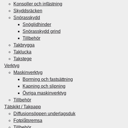
Konsoller och infästning
Skyddsräcken
Snörasskydd
Snöglidhinder
Snörasskydd grind
Tillbehör
Takbrygga
Taklucka
Takstege
Verktyg
Maskinverktyg
Borrning och fastsättning
Kapning och slipning
Övriga maskinverktyg
Tillbehör
Tätskikt / Takpapp
Diffusionsöppen underlagsduk
Fotplåtsremsa
Tillbehör