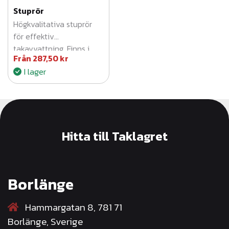
Stuprör
Högkvalitativa stuprör
för effektiv
takavvattning. Finns i
Från
287,50
kr
silver, svart, vit samt flera
I lager
längder och dimensioner.
Säkerställer optimal
vattenavledning.
Hitta till Taklagret
Borlänge
Hammargatan 8, 781 71
Borlänge, Sverige