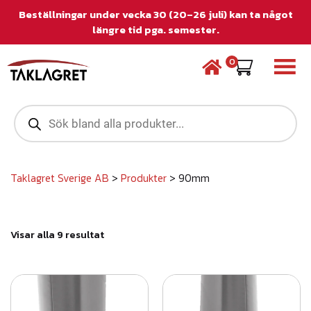
Beställningar under vecka 30 (20–26 juli) kan ta något
längre tid pga. semester.
0
P
r
o
d
u
c
Taklagret Sverige AB
>
Produkter
>
90mm
t
s
s
e
S
Visar alla 9 resultat
a
o
r
r
c
t
h
e
r