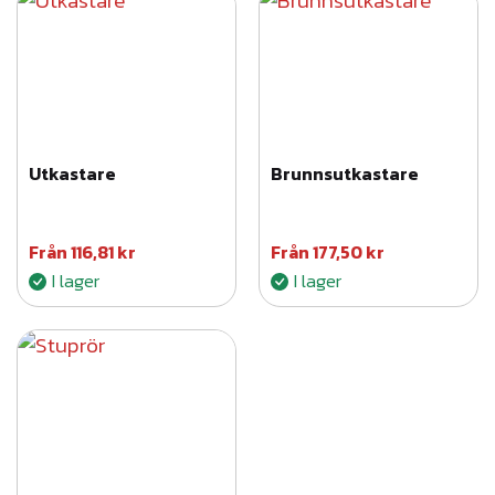
Utkastare
Brunnsutkastare
Från
116,81
kr
Från
177,50
kr
I lager
I lager