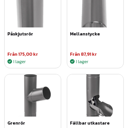
a
e
f
t
e
Påskjutsrör
Mellanstycke
r
s
e
n
Från
175,00
kr
Från
87,91
kr
a
I lager
I lager
s
t
e
Grenrör
Fällbar utkastare