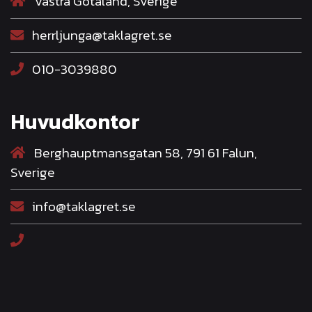
Västra Götaland, Sverige
herrljunga@taklagret.se
010-3039880
Huvudkontor
Berghauptmansgatan 58, 791 61 Falun,
Sverige
info@taklagret.se