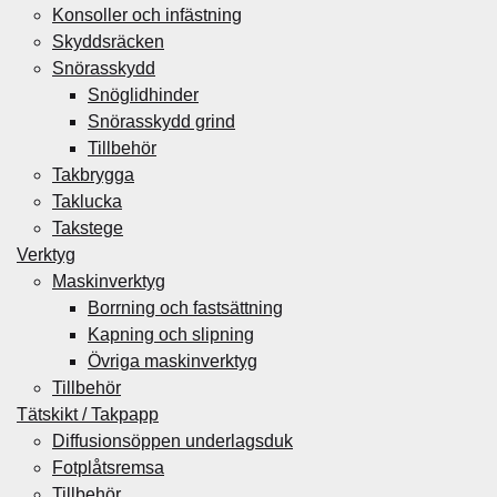
Konsoller och infästning
Skyddsräcken
Snörasskydd
Snöglidhinder
Snörasskydd grind
Tillbehör
Takbrygga
Taklucka
Takstege
Verktyg
Maskinverktyg
Borrning och fastsättning
Kapning och slipning
Övriga maskinverktyg
Tillbehör
Tätskikt / Takpapp
Diffusionsöppen underlagsduk
Fotplåtsremsa
Tillbehör