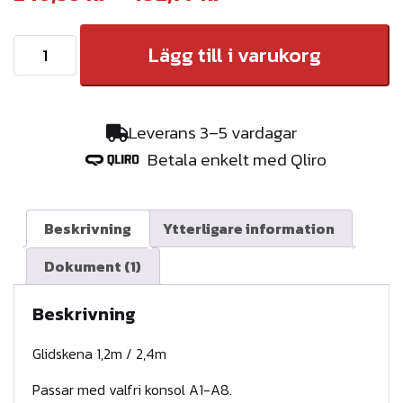
r
G
Lägg till i varukorg
i
l
s
i
i
d
Leverans 3–5 vardagar
s
n
Betala enkelt med Qliro
k
t
e
e
n
Beskrivning
Ytterligare information
a
r
Dokument (1)
m
v
ä
Beskrivning
a
n
l
g
Glidskena 1,2m / 2,4m
d
l
Passar med valfri konsol A1-A8.