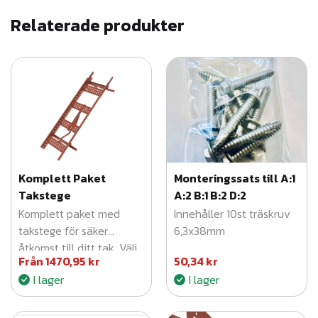
l
Relaterade produkter
4
9
2
,
7
7
Komplett Paket
Monteringssats till A:1
Takstege
A:2 B:1 B:2 D:2
Komplett paket med
Innehåller 10st träskruv
k
takstege för säker
6,3x38mm
åtkomst till ditt tak. Välj
r
Från
1470,95
kr
50,34
kr
enkelt den variant som
I lager
I lager
passar din taktyp –
betong-/lertegelpannor
eller profilerat plåttak.