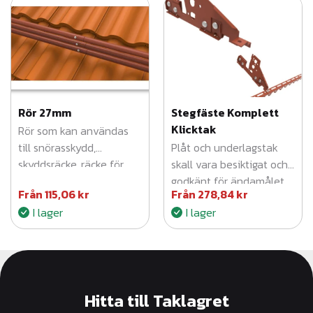
Rör 27mm
Stegfäste Komplett
Klicktak
Rör som kan användas
till snörasskydd,
Plåt och underlagstak
skyddsräcke, räcke för
skall vara besiktigat och
livlina m.m.
godkänt för ändamålet
Från
115,06
kr
Från
278,84
kr
av behörig.
I lager
I lager
Hitta till Taklagret