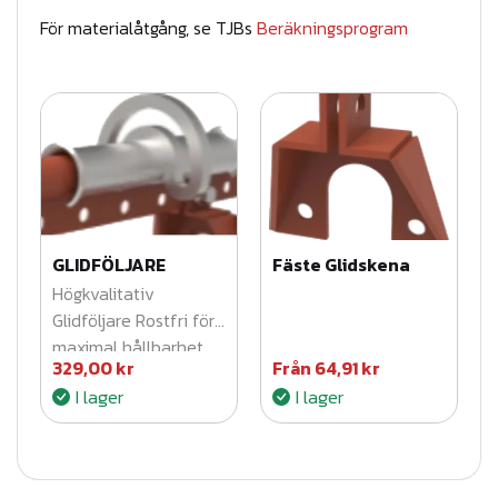
:
För materialåtgång, se TJBs
Beräkningsprogram
2
4
6
,
3
9
GLIDFÖLJARE
Fäste Glidskena
Högkvalitativ
Glidföljare Rostfri för
k
maximal hållbarhet
r
329,00
kr
Från
64,91
kr
och tillförlitlighet i
I lager
I lager
krävande miljöer.
t
i
l