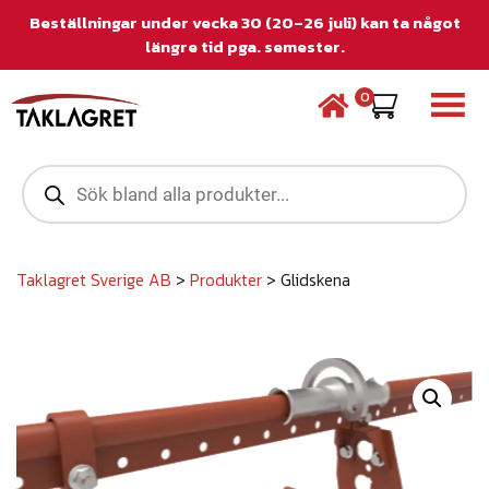
Beställningar under vecka 30 (20–26 juli) kan ta något
längre tid pga. semester.
0
P
r
o
d
u
c
Taklagret Sverige AB
>
Produkter
>
Glidskena
t
s
s
e
a
r
c
h