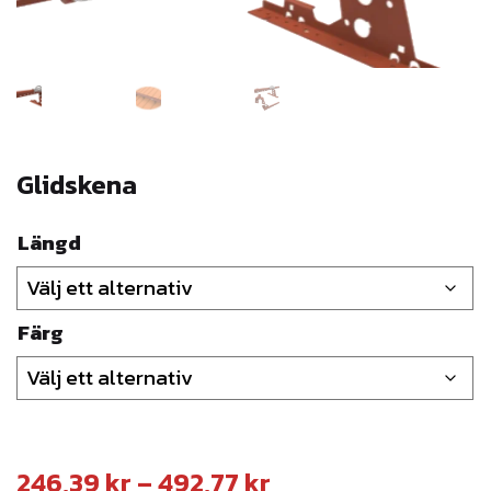
Glidskena
Längd
Färg
P
246,39
kr
–
492,77
kr