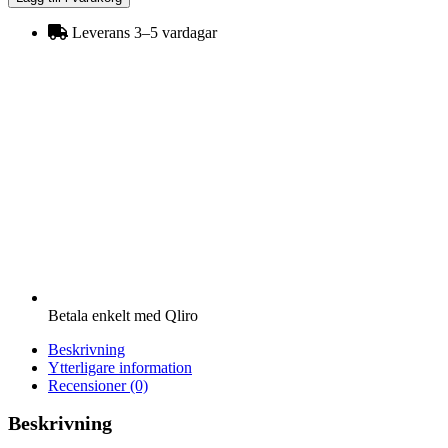
vit
mängd
Leverans 3–5 vardagar
Betala enkelt med Qliro
Beskrivning
Ytterligare information
Recensioner (0)
Beskrivning