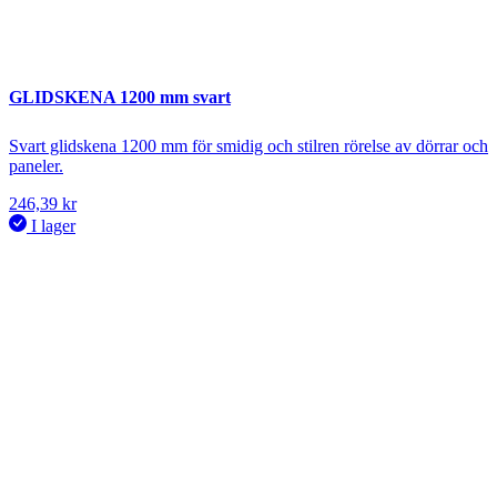
GLIDSKENA 1200 mm svart
Svart glidskena 1200 mm för smidig och stilren rörelse av dörrar och
paneler.
246,39
kr
I lager