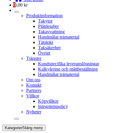
0
0,00
kr
Produktinformation
Takytor
Plåtdetaljer
Takavvattning
Handmålat trämaterial
Tätskikt
Taksäkerhet
Övrigt
Tjänster
Kundspecifika leveranslösningar
Kalkylering och måttbeställning
Handmålat trämaterial
Om oss
Kontakt
Partners
Villkor
Köpvillkor
Integritetspolicy
Nyheter
Kategorier
Stäng meny