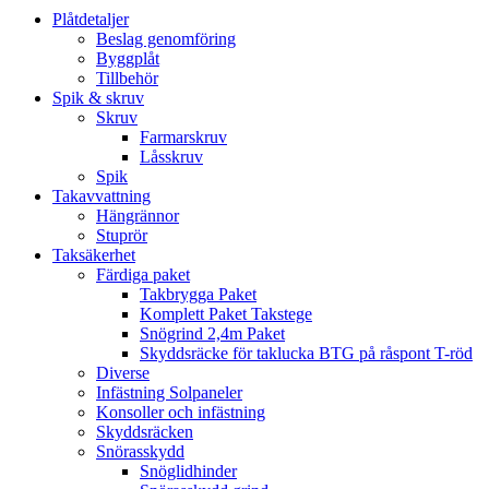
Plåtdetaljer
Beslag genomföring
Byggplåt
Tillbehör
Spik & skruv
Skruv
Farmarskruv
Låsskruv
Spik
Takavvattning
Hängrännor
Stuprör
Taksäkerhet
Färdiga paket
Takbrygga Paket
Komplett Paket Takstege
Snögrind 2,4m Paket
Skyddsräcke för taklucka BTG på råspont T-röd
Diverse
Infästning Solpaneler
Konsoller och infästning
Skyddsräcken
Snörasskydd
Snöglidhinder