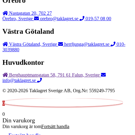
Örebro
Nastagatan 20, 702 27
Örebro, Sverige
orebro@taklagret.se
019-57 08 00
Västra Götaland
Västra Götaland, Sverige
herrljunga@taklagret.se
010-
3039880
Huvudkontor
Berghauptmansgatan 58, 791 61 Falun, Sverige
info@taklagret.se
© 2020-2026 Taklagret Sverige AB, Org.Nr: 559249-7795
0
0
Din varukorg
Din varukorg är tom
Fortsätt handla