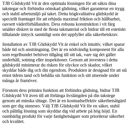
TJB Glidskydd Vit är den optimala lösningen för att säkra dina
takstegar och förhindra oönskad glidning, vilket garanterar en trygg
och stabil arbetsmiljö på taket. Detta högkvalitativa glidskydd är
speciellt framtaget för att erbjuda maximal friktion och hållbarhet,
oavsett väderförhållanden. Dess robusta konstruktion i vit färg
smälter diskret in med de flesta takmaterial och bidrar till ett estetiskt
tilltalande intryck samtidigt som det uppfyller alla säkerhetskrav.
Installation av TJB Glidskydd Vit är enkel och intuitiv, vilket sparar
både tid och ansträngning. Det är en nödvändig komponent för alla
som regelbundet behöver tillgång till sitt tak, vare sig det gäller
underhåll, sotning eller inspektioner. Genom att investera i detta
glidskydd minimerar du risken för olyckor och skador, vilket
skyddar både dig och din egendom. Produkten är designad för att stå
emot tidens tand och behålla sin funktion och sitt utseende under
många år framöver.
Förutom dess primära funktion att förhindra glidning, bidrar TJB
Glidskydd Vit även till att förlänga livslängden på din takstege
genom att minska slitage. Det är en kostnadseffektiv säkerhetsåtgärd
som ger dig sinnesro. Välj TJB Glidskydd Vit för en säker, stabil
och pålitlig lösning som skyddar dig vid arbete på hög höjd. En
oumbärlig produkt för varje fastighetsägare som prioriterar säkerhet
och kvalitet.