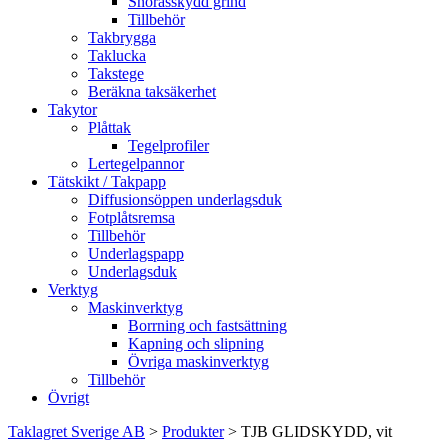
Snörasskydd grind
Tillbehör
Takbrygga
Taklucka
Takstege
Beräkna taksäkerhet
Takytor
Plåttak
Tegelprofiler
Lertegelpannor
Tätskikt / Takpapp
Diffusionsöppen underlagsduk
Fotplåtsremsa
Tillbehör
Underlagspapp
Underlagsduk
Verktyg
Maskinverktyg
Borrning och fastsättning
Kapning och slipning
Övriga maskinverktyg
Tillbehör
Övrigt
Taklagret Sverige AB
>
Produkter
>
TJB GLIDSKYDD, vit