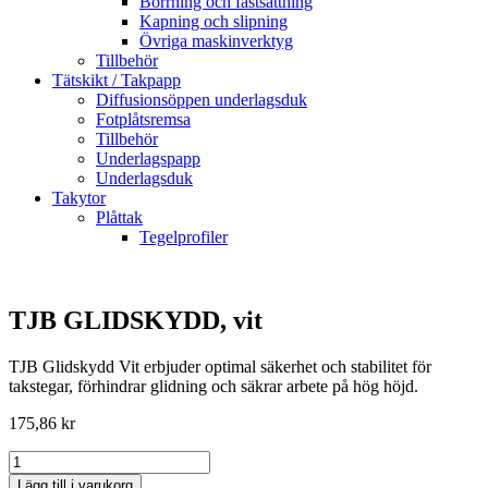
Borrning och fastsättning
Kapning och slipning
Övriga maskinverktyg
Tillbehör
Tätskikt / Takpapp
Diffusionsöppen underlagsduk
Fotplåtsremsa
Tillbehör
Underlagspapp
Underlagsduk
Takytor
Plåttak
Tegelprofiler
TJB GLIDSKYDD, vit
TJB Glidskydd Vit erbjuder optimal säkerhet och stabilitet för
takstegar, förhindrar glidning och säkrar arbete på hög höjd.
175,86
kr
TJB
GLIDSKYDD,
Lägg till i varukorg