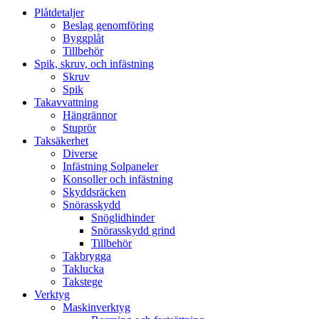
Plåtdetaljer
Beslag genomföring
Byggplåt
Tillbehör
Spik, skruv, och infästning
Skruv
Spik
Takavvattning
Hängrännor
Stuprör
Taksäkerhet
Diverse
Infästning Solpaneler
Konsoller och infästning
Skyddsräcken
Snörasskydd
Snöglidhinder
Snörasskydd grind
Tillbehör
Takbrygga
Taklucka
Takstege
Verktyg
Maskinverktyg