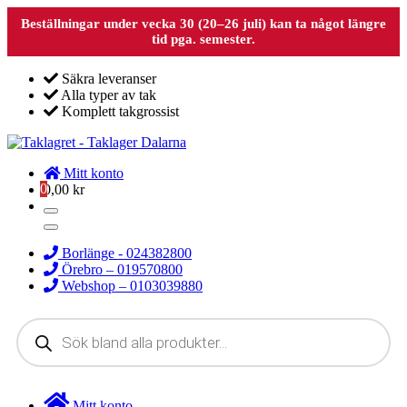
Beställningar under vecka 30 (20–26 juli) kan ta något längre
tid pga. semester.
Säkra leveranser
Alla typer av tak
Komplett takgrossist
Mitt konto
0
0,00
kr
Borlänge - 024382800
Örebro – 019570800
Webshop – 0103039880
Products
search
Mitt konto