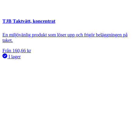
TJB Taktvätt, koncentrat
En miljövänlig produkt som löser upp och frigör beläggningen på
taket.
Från
160,66
kr
I lager