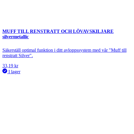
MUFF TILL RENSTRATT OCH LÖVAVSKILJARE
silvermetallic
Säkerställ optimal funktion i ditt avloppssystem med vår "Muff till
renstratt Silver".
33,19
kr
I lager