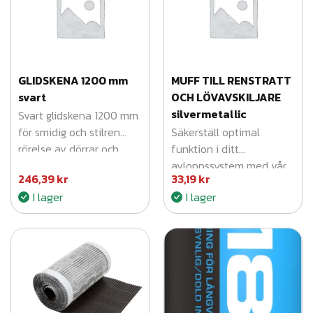
n
k
g
d
r
GLIDSKENA 1200 mm
MUFF TILL RENSTRATT
t
svart
OCH LÖVAVSKILJARE
i
silvermetallic
Svart glidskena 1200 mm
för smidig och stilren
Säkerställ optimal
l
rörelse av dörrar och
funktion i ditt
l
paneler.
avloppssystem med vår
246,39
kr
33,19
kr
"Muff till renstratt Silver".
5
I lager
I lager
0
6
,
9
8