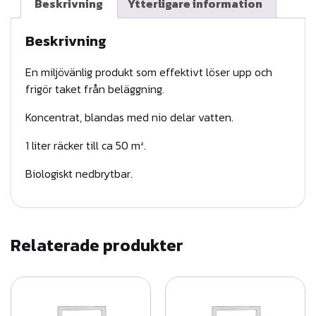
Beskrivning
Ytterligare information
ä
r
t
Beskrivning
v
t
a
En miljövänlig produkt som effektivt löser upp och
,
frigör taket från beläggning.
l
k
o
Koncentrat, blandas med nio delar vatten.
l
n
:
1 liter räcker till ca 50 m².
c
1
Biologiskt nedbrytbar.
e
n
6
t
0
r
Relaterade produkter
,
a
6
t
m
6
ä