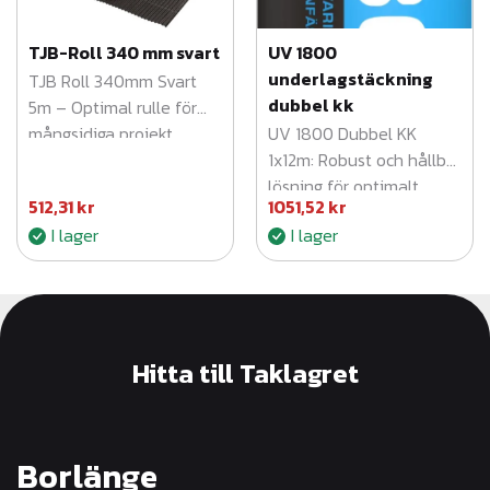
TJB-Roll 340 mm svart
UV 1800
k
underlagstäckning
TJB Roll 340mm Svart
dubbel kk
5m – Optimal rulle för
r
mångsidiga projekt.
UV 1800 Dubbel KK
1x12m: Robust och hållbar
lösning för optimalt
512,31
kr
1051,52
kr
skydd och prestanda.
I lager
I lager
Hitta till Taklagret
Borlänge