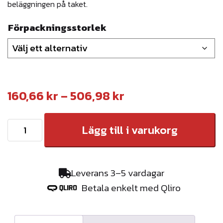
beläggningen på taket.
Förpackningsstorlek
P
160,66
kr
–
506,98
kr
r
T
Lägg till i varukorg
i
J
s
B
i
T
Leverans 3–5 vardagar
a
n
Betala enkelt med Qliro
k
t
t
e
v