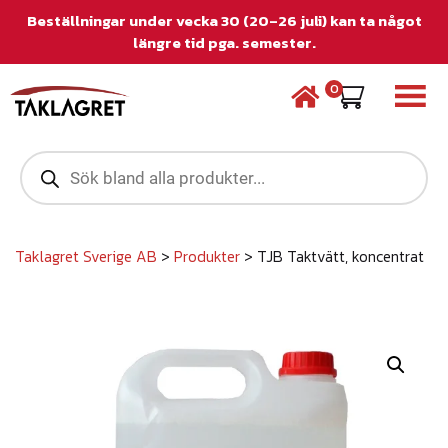
Beställningar under vecka 30 (20–26 juli) kan ta något
längre tid pga. semester.
0
P
r
o
d
u
c
Taklagret Sverige AB
>
Produkter
>
TJB Taktvätt, koncentrat
t
s
s
e
a
r
c
h