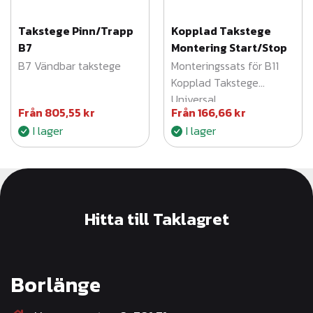
Takstege Pinn/Trapp
Kopplad Takstege
B7
Montering Start/Stop
B7 Vändbar takstege
Monteringssats för B11
Kopplad Takstege
Universal
Från
805,55
kr
Från
166,66
kr
I lager
I lager
Hitta till Taklagret
Borlänge