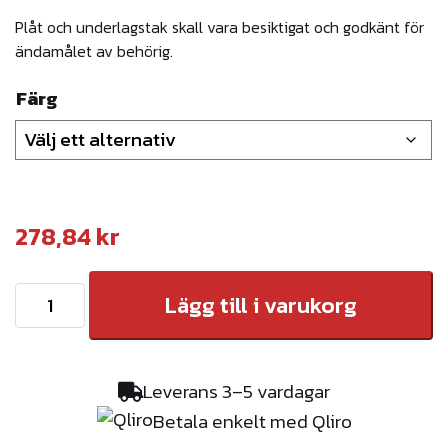
Plåt och underlagstak skall vara besiktigat och godkänt för
ändamålet av behörig.
Färg
278,84
kr
S
Lägg till i varukorg
t
e
g
Leverans 3–5 vardagar
f
Betala enkelt med Qliro
ä