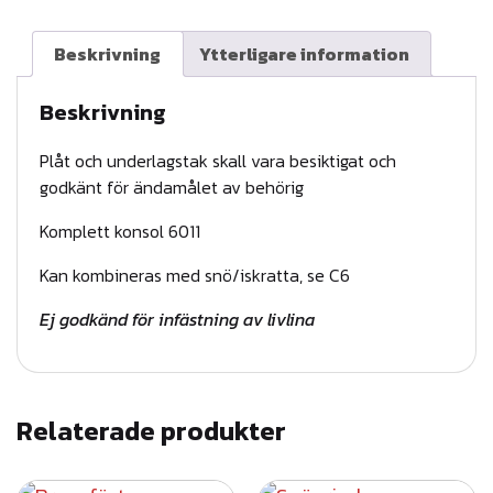
s
t
Beskrivning
Ytterligare information
e
K
Beskrivning
o
Plåt och underlagstak skall vara besiktigat och
m
godkänt för ändamålet av behörig
p
l
Komplett konsol 6011
e
Kan kombineras med snö/iskratta, se C6
t
Ej godkänd för infästning av livlina
t
K
l
i
Relaterade produkter
c
k