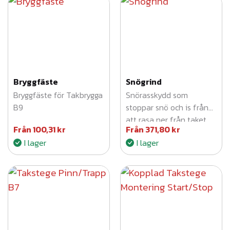
t
a
k
m
ä
n
Bryggfäste
Snögrind
g
Bryggfäste för Takbrygga
Snörasskydd som
B9
stoppar snö och is från
d
att rasa ner från taket.
Från
100,31
kr
Från
371,80
kr
Bidrar till ökad
I lager
I lager
taksäkerhet och finns i
flera längder och färger.