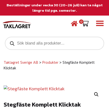
Beställningar under vecka 30 (20–26 juli) kan ta något
längre tid pga. semester.
0
P
r
o
d
u
c
Taklagret Sverige AB
>
Produkter
>
Stegfäste Komplett
t
Klicktak
s
s
e
a
r
c
h
Stegfäste Komplett Klicktak