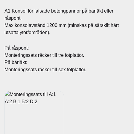
f
ö
A1 Konsol för falsade betongpannor på bärläkt eller
r
råspont.
F
Max konsolavstånd 1200 mm (minskas på särskilt hårt
a
utsatta ytor/områden).
l
s
På råspont:
a
Monteringssats räcker till tre fotplattor.
d
På bärläkt:
e
Monteringssats räcker till sex fotplattor.
B
e
t
o
n
g
p
a
n