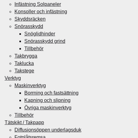
Infästning Solpaneler
Konsoller och infästning
Skyddsräcken
Snörasskydd
Snöglidhinder
Snörasskydd grind
Tillbehör
Takbrygga
Taklucka
Takstege
Verktyg
Maskinverktyg
Borrning och fastsättning
Kapning och slipning
Övriga maskinverktyg
Tillbehör
Tätskikt / Takpapp
Diffusionsöppen underlagsduk
Fotplåtsremsa