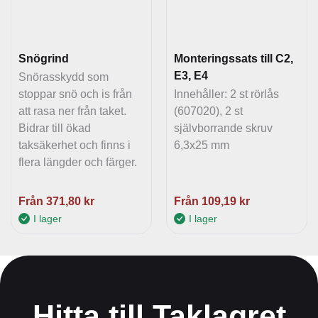
Snögrind
Monteringssats till C2,
E3, E4
Snörasskydd som
stoppar snö och is från
Innehåller: 2 st rörlås
att rasa ner från taket.
(607020), 2 st
Bidrar till ökad
självborrande skruv
taksäkerhet och finns i
6,3x25 mm
flera längder och färger.
Från
371,80
kr
Från
109,19
kr
I lager
I lager
Hitta till Taklagret