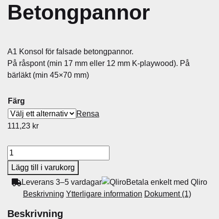
Betongpannor
A1 Konsol för falsade betongpannor.
På råspont (min 17 mm eller 12 mm K-playwood). På
bärläkt (min 45×70 mm)
Färg
Rensa
111,23
kr
K
o
Lägg till i varukorg
n
Leverans 3–5 vardagar
Betala enkelt med Qliro
s
Beskrivning
Ytterligare information
Dokument (1)
o
l
Beskrivning