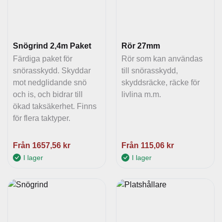
Snögrind 2,4m Paket
Rör 27mm
Färdiga paket för
Rör som kan användas
snörasskydd. Skyddar
till snörasskydd,
mot nedglidande snö
skyddsräcke, räcke för
och is, och bidrar till
livlina m.m.
ökad taksäkerhet. Finns
för flera taktyper.
Från
1657,56
kr
Från
115,06
kr
I lager
I lager