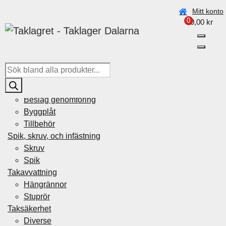
Beställningar under vecka 30 (20–26 juli) kan ta något
Mitt konto
0
längre tid pga. semester.
0,00
kr
Taklagret Sverige AB
>
Produkter
>
Konsol för Falsade
Betongpannor
P
r
Plåtdetaljer
o
Beslag genomföring
d
Byggplåt
u
Tillbehör
c
Spik, skruv, och infästning
t
Skruv
s
Spik
s
Takavvattning
e
Hängrännor
a
Stuprör
r
Taksäkerhet
c
Diverse
h