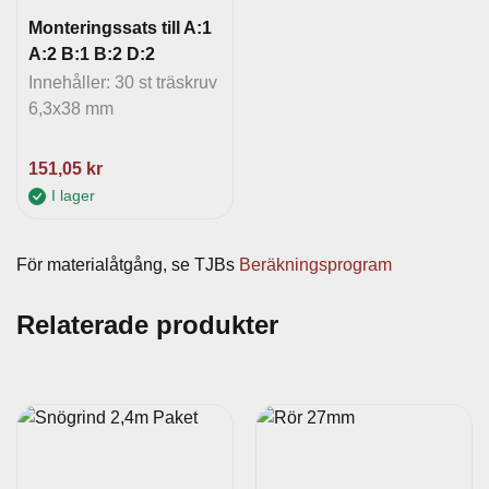
n
Monteringssats till A:1
o
A:2 B:1 B:2 D:2
r
Innehåller: 30 st träskruv
m
6,3x38 mm
ä
n
151,05
kr
g
I lager
d
För materialåtgång, se TJBs
Beräkningsprogram
Relaterade produkter