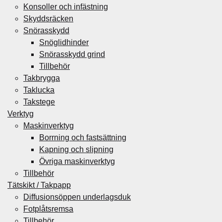
Konsoller och infästning
Skyddsräcken
Snörasskydd
Snöglidhinder
Snörasskydd grind
Tillbehör
Takbrygga
Taklucka
Takstege
Verktyg
Maskinverktyg
Borrning och fastsättning
Kapning och slipning
Övriga maskinverktyg
Tillbehör
Tätskikt / Takpapp
Diffusionsöppen underlagsduk
Fotplåtsremsa
Tillbehör