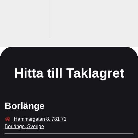
5
k
r
I lager
Hitta till Taklagret
Borlänge
Hammargatan 8, 781 71
Borlänge, Sverige