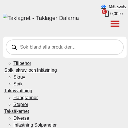
Beställningar under vecka 30 (20–26 juli) kan ta något
Mitt konto
0
längre tid pga. semester.
0,00
kr
Taklagret Sverige AB
>
Produkter
>
125mm
P
Plåtdetaljer
r
Beslag genomföring
o
d
Byggplåt
u
Tillbehör
c
t
Spik, skruv, och infästning
s
Skruv
s
e
Spik
a
Takavvattning
r
c
Hängrännor
h
Stuprör
Taksäkerhet
Diverse
Infästning Solpaneler