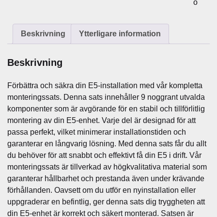
o
l
E
:
Beskrivning
Ytterligare information
5
m
Beskrivning
ä
n
Förbättra och säkra din E5-installation med vår kompletta
g
monteringssats. Denna sats innehåller 9 noggrant utvalda
d
komponenter som är avgörande för en stabil och tillförlitlig
montering av din E5-enhet. Varje del är designad för att
passa perfekt, vilket minimerar installationstiden och
garanterar en långvarig lösning. Med denna sats får du allt
du behöver för att snabbt och effektivt få din E5 i drift. Vår
monteringssats är tillverkad av högkvalitativa material som
garanterar hållbarhet och prestanda även under krävande
förhållanden. Oavsett om du utför en nyinstallation eller
uppgraderar en befintlig, ger denna sats dig tryggheten att
din E5-enhet är korrekt och säkert monterad. Satsen är