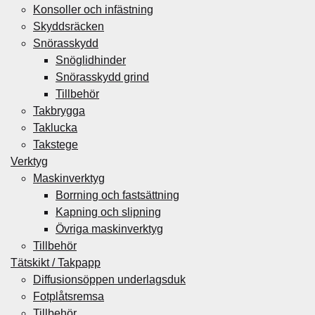
Konsoller och infästning
Skyddsräcken
Snörasskydd
Snöglidhinder
Snörasskydd grind
Tillbehör
Takbrygga
Taklucka
Takstege
Verktyg
Maskinverktyg
Borrning och fastsättning
Kapning och slipning
Övriga maskinverktyg
Tillbehör
Tätskikt / Takpapp
Diffusionsöppen underlagsduk
Fotplåtsremsa
Tillbehör