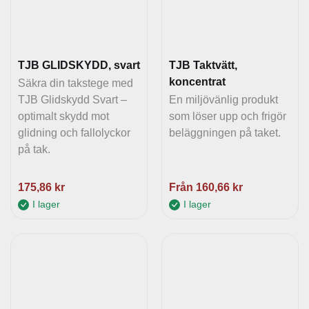
TJB GLIDSKYDD, svart
TJB Taktvätt,
koncentrat
Säkra din takstege med
TJB Glidskydd Svart –
En miljövänlig produkt
optimalt skydd mot
som löser upp och frigör
glidning och fallolyckor
beläggningen på taket.
på tak.
175,86
kr
Från
160,66
kr
I lager
I lager