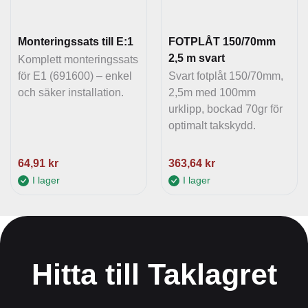
Monteringssats till E:1
FOTPLÅT 150/70mm
2,5 m svart
Komplett monteringssats
för E1 (691600) – enkel
Svart fotplåt 150/70mm,
och säker installation.
2,5m med 100mm
urklipp, bockad 70gr för
optimalt takskydd.
64,91
kr
363,64
kr
I lager
I lager
Hitta till Taklagret