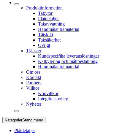
Produktinformation
Takytor
Plåtdetaljer
Takavvattning
Handmålat trämaterial
Tätskikt
Taksäkerhet
Övrigt
Tjänster
Kundspecifika leveranslösningar
Kalkylering och måttbeställning
Handmålat trämaterial
Om oss
Kontakt
Partners
Villkor
Köpvillkor
Integritetspolicy
Nyheter
Kategorier
Stäng meny
Plåtdetaljer