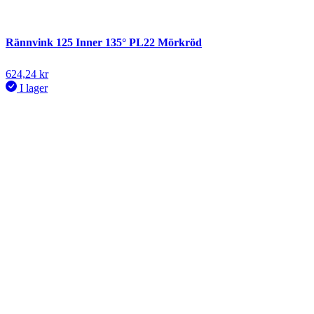
Rännvink 125 Inner 135° PL22 Mörkröd
624,24
kr
I lager