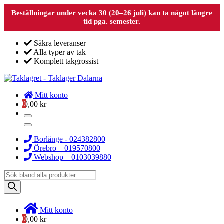
Beställningar under vecka 30 (20–26 juli) kan ta något längre
tid pga. semester.
Säkra leveranser
Alla typer av tak
Komplett takgrossist
Mitt konto
0
0,00
kr
Borlänge - 024382800
Örebro – 019570800
Webshop – 0103039880
Products
search
Mitt konto
0
0,00
kr