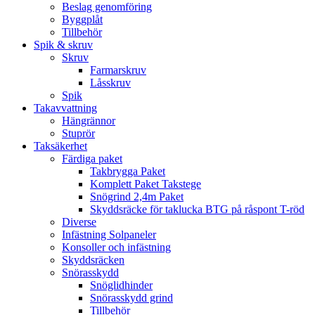
Beslag genomföring
Byggplåt
Tillbehör
Spik & skruv
Skruv
Farmarskruv
Låsskruv
Spik
Takavvattning
Hängrännor
Stuprör
Taksäkerhet
Färdiga paket
Takbrygga Paket
Komplett Paket Takstege
Snögrind 2,4m Paket
Skyddsräcke för taklucka BTG på råspont T-röd
Diverse
Infästning Solpaneler
Konsoller och infästning
Skyddsräcken
Snörasskydd
Snöglidhinder
Snörasskydd grind
Tillbehör