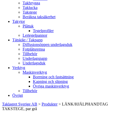
Takbrygga
Taklucka
Takstege
Beräkna taksäkerhet
Takytor
Plåttak
Tegelprofiler
Lertegelpannor
Tätskikt / Takpapp
Diffusionsöppen underlagsduk
Fotplåtsremsa
Tillbehör
Underlagspapp
Underlagsduk
Verktyg
Maskinverktyg
Borrning och fastsättning
Kapning och slipning
Övriga maskinverktyg
Tillbehör
Övrigt
Taklagret Sverige AB
>
Produkter
>
LÄNK/HJÄLPHANDTAG
TAKSTEGE, par grå