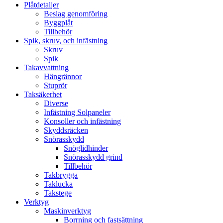
Plåtdetaljer
Beslag genomföring
Byggplåt
Tillbehör
Spik, skruv, och infästning
Skruv
Spik
Takavvattning
Hängrännor
Stuprör
Taksäkerhet
Diverse
Infästning Solpaneler
Konsoller och infästning
Skyddsräcken
Snörasskydd
Snöglidhinder
Snörasskydd grind
Tillbehör
Takbrygga
Taklucka
Takstege
Verktyg
Maskinverktyg
Borrning och fastsättning