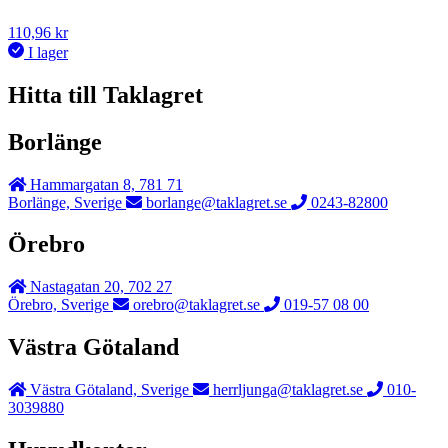
110,96
kr
I lager
Hitta till Taklagret
Borlänge
Hammargatan 8, 781 71
Borlänge, Sverige
borlange@taklagret.se
0243-82800
Örebro
Nastagatan 20, 702 27
Örebro, Sverige
orebro@taklagret.se
019-57 08 00
Västra Götaland
Västra Götaland, Sverige
herrljunga@taklagret.se
010-
3039880