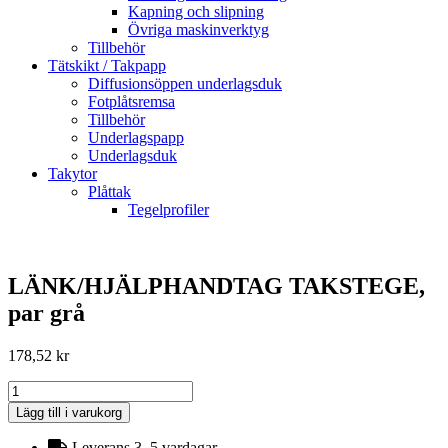
Kapning och slipning
Övriga maskinverktyg
Tillbehör
Tätskikt / Takpapp
Diffusionsöppen underlagsduk
Fotplåtsremsa
Tillbehör
Underlagspapp
Underlagsduk
Takytor
Plåttak
Tegelprofiler
LÄNK/HJÄLPHANDTAG TAKSTEGE,
par grå
178,52
kr
LÄNK/HJÄLPHANDTAG
TAKSTEGE,
Lägg till i varukorg
par
grå
Leverans 3–5 vardagar