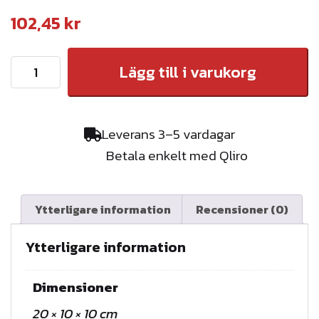
102,45
kr
T
Lägg till i varukorg
J
B
I
Leverans 3–5 vardagar
N
Betala enkelt med Qliro
S
E
K
Ytterligare information
Recensioner (0)
T
S
Ytterligare information
N
Ä
Dimensioner
T
20 × 10 × 10 cm