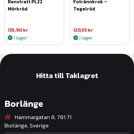
Renstratt PL22
Fotrännkrok –
Mörkröd
Tegelröd
135,90
kr
120,55
kr
I lager
I lager
Hitta till Taklagret
Borlänge
Hammargatan 8, 781 71
Borlänge, Sverige