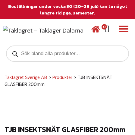
Beställningar under vecka 30 (20–26 juli) kan ta något
längre tid pga. semester.
0
P
r
o
d
u
c
Taklagret Sverige AB
>
Produkter
>
TJB INSEKTSNÄT
t
GLASFIBER 200mm
s
s
e
a
r
c
h
TJB INSEKTSNÄT GLASFIBER 200mm