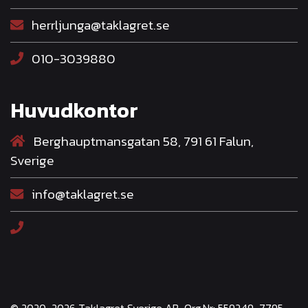
herrljunga@taklagret.se
010-3039880
Huvudkontor
Berghauptmansgatan 58, 791 61 Falun,
Sverige
info@taklagret.se
© 2020-2026 Taklagret Sverige AB, Org.Nr: 559249-7795