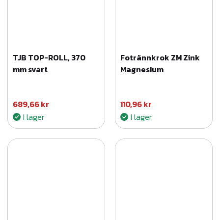
n
g
d
TJB TOP-ROLL, 370
Fotrännkrok ZM Zink
mm svart
Magnesium
689,66
kr
110,96
kr
I lager
I lager