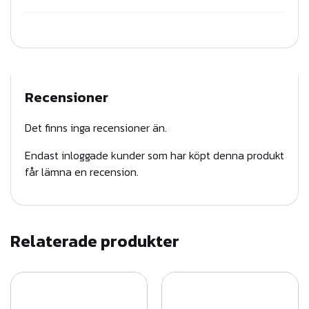
G
L
A
S
F
Recensioner
I
B
Det finns inga recensioner än.
E
Endast inloggade kunder som har köpt denna produkt
R
får lämna en recension.
2
0
0
m
Relaterade produkter
m
m
ä