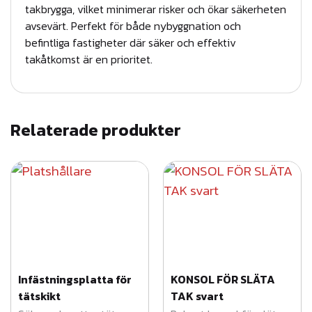
takbrygga, vilket minimerar risker och ökar säkerheten
a
avsevärt. Perfekt för både nybyggnation och
t
befintliga fastigheter där säker och effektiv
a
takåtkomst är en prioritet.
k
s
v
Relaterade produkter
a
r
t
m
ä
n
g
d
Infästningsplatta för
KONSOL FÖR SLÄTA
tätskikt
TAK svart