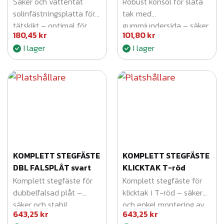
Säker och vattentät
Robust konsol för släta
solinfästningsplatta för
tak med
tätskikt – optimal för
gummiundersida – säker
180,45
kr
101,80
kr
robust montering av
infästning utan att
I lager
I lager
solpaneler.
skada takytan.
KOMPLETT STEGFÄSTE
KOMPLETT STEGFÄSTE
DBL FALSPLÅT svart
KLICKTAK T-röd
Komplett stegfäste för
Komplett stegfäste för
dubbelfalsad plåt –
klicktak i T-röd – säker
säker och stabil
och enkel montering av
643,25
kr
643,25
kr
infästning för takstegar
takstegar.