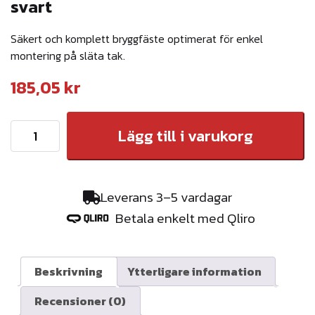
svart
Säkert och komplett bryggfäste optimerat för enkel
montering på släta tak.
185,05
kr
K
Lägg till i varukorg
o
m
p
Leverans 3–5 vardagar
l
Betala enkelt med Qliro
e
t
t
Beskrivning
Ytterligare information
b
Recensioner (0)
r