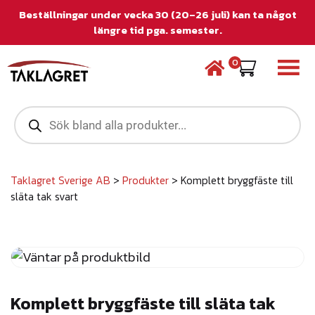
Beställningar under vecka 30 (20–26 juli) kan ta något
längre tid pga. semester.
0
P
r
o
d
u
c
Taklagret Sverige AB
>
Produkter
>
Komplett bryggfäste till
t
släta tak svart
s
s
e
a
r
c
h
Komplett bryggfäste till släta tak