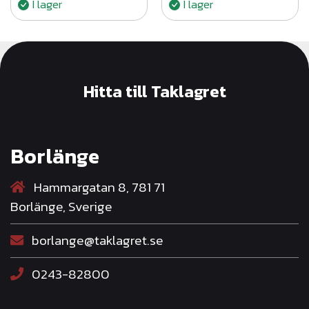
I lager
I lager
på falsade plåttak.
Hitta till Taklagret
Borlänge
Hammargatan 8, 781 71
Borlänge, Sverige
borlange@taklagret.se
0243-82800