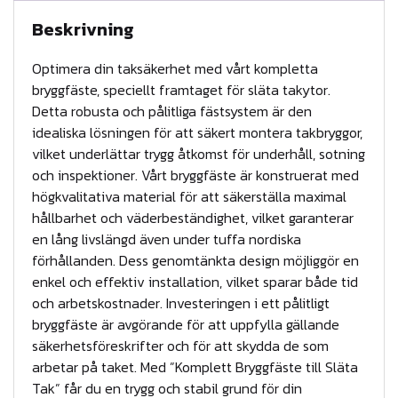
y
Beskrivning
g
g
Optimera din taksäkerhet med vårt kompletta
f
bryggfäste, speciellt framtaget för släta takytor.
Detta robusta och pålitliga fästsystem är den
ä
idealiska lösningen för att säkert montera takbryggor,
s
vilket underlättar trygg åtkomst för underhåll, sotning
t
och inspektioner. Vårt bryggfäste är konstruerat med
e
högkvalitativa material för att säkerställa maximal
t
hållbarhet och väderbeständighet, vilket garanterar
i
en lång livslängd även under tuffa nordiska
förhållanden. Dess genomtänkta design möjliggör en
l
enkel och effektiv installation, vilket sparar både tid
l
och arbetskostnader. Investeringen i ett pålitligt
s
bryggfäste är avgörande för att uppfylla gällande
l
säkerhetsföreskrifter och för att skydda de som
ä
arbetar på taket. Med ”Komplett Bryggfäste till Släta
t
Tak” får du en trygg och stabil grund för din