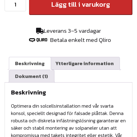
K
Lägg till i varukorg
O
M
P
Leverans 3–5 vardagar
L
Betala enkelt med Qliro
E
T
T
Beskrivning
Ytterligare information
K
Dokument (1)
O
N
Beskrivning
S
O
Optimera din solcellsinstallation med vår svarta
L
konsol, speciellt designad för falsade plåttak. Denna
robusta och diskreta infästningslösning garanterar en
F
säker och stabil montering av solpaneler utan att
Ö
kompromissa med takets integritet eller estetik. Vår