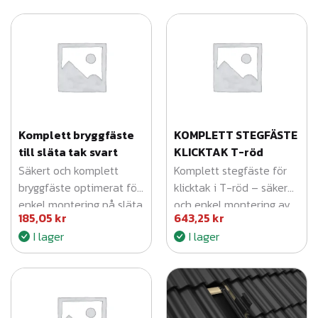
a
r
t
m
ä
n
g
Komplett bryggfäste
KOMPLETT STEGFÄSTE
d
till släta tak svart
KLICKTAK T-röd
Säkert och komplett
Komplett stegfäste för
bryggfäste optimerat för
klicktak i T-röd – säker
enkel montering på släta
och enkel montering av
185,05
kr
643,25
kr
tak.
takstegar.
I lager
I lager