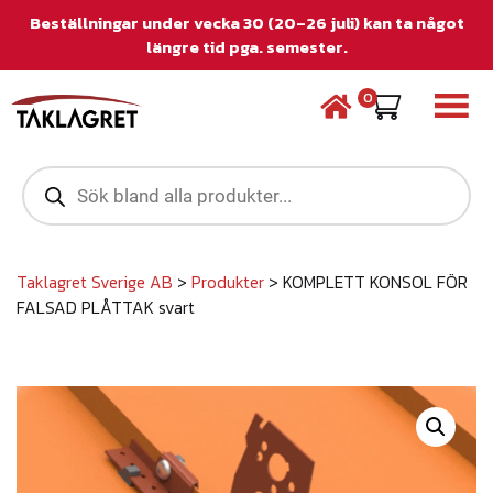
Beställningar under vecka 30 (20–26 juli) kan ta något
längre tid pga. semester.
0
P
r
o
d
u
c
Taklagret Sverige AB
>
Produkter
>
KOMPLETT KONSOL FÖR
t
FALSAD PLÅTTAK svart
s
s
e
a
r
c
h