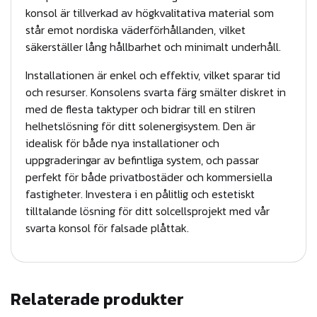
R
konsol är tillverkad av högkvalitativa material som
F
står emot nordiska väderförhållanden, vilket
A
säkerställer lång hållbarhet och minimalt underhåll.
L
Installationen är enkel och effektiv, vilket sparar tid
S
och resurser. Konsolens svarta färg smälter diskret in
A
med de flesta taktyper och bidrar till en stilren
D
helhetslösning för ditt solenergisystem. Den är
P
idealisk för både nya installationer och
uppgraderingar av befintliga system, och passar
L
perfekt för både privatbostäder och kommersiella
Å
fastigheter. Investera i en pålitlig och estetiskt
T
tilltalande lösning för ditt solcellsprojekt med vår
T
svarta konsol för falsade plåttak.
A
K
s
Relaterade produkter
v