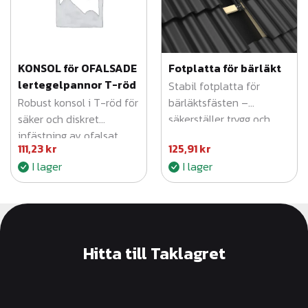
KONSOL för OFALSADE
Fotplatta för bärläkt
lertegelpannor T-röd
Stabil fotplatta för
Robust konsol i T-röd för
bärläktsfästen –
säker och diskret
säkerställer trygg och
infästning av ofalsat
hållbar infästning av
111,23
kr
125,91
kr
lertegel.
bärläkt.
I lager
I lager
Hitta till Taklagret