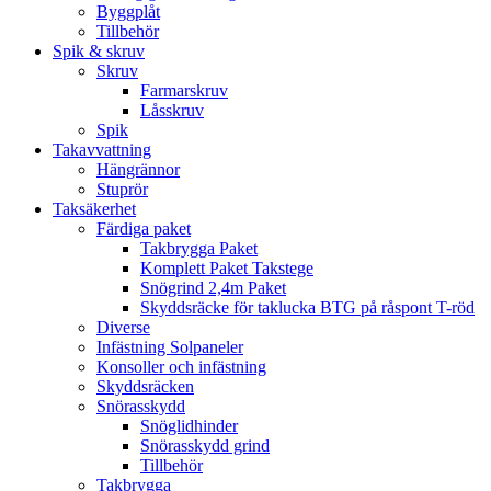
Byggplåt
Tillbehör
Spik & skruv
Skruv
Farmarskruv
Låsskruv
Spik
Takavvattning
Hängrännor
Stuprör
Taksäkerhet
Färdiga paket
Takbrygga Paket
Komplett Paket Takstege
Snögrind 2,4m Paket
Skyddsräcke för taklucka BTG på råspont T-röd
Diverse
Infästning Solpaneler
Konsoller och infästning
Skyddsräcken
Snörasskydd
Snöglidhinder
Snörasskydd grind
Tillbehör
Takbrygga