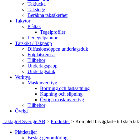
Taklucka
Takstege
Beräkna taksäkerhet
Takytor
Plåttak
Tegelprofiler
Lertegelpannor
Tätskikt / Takpapp
Diffusionsöppen underlagsduk
Fotplåtsremsa
Tillbehör
Underlagspapp
Underlagsduk
Verktyg
Maskinverktyg
Borrning och fastsättning
Kapning och slipning
Övriga maskinverktyg
Tillbehör
Övrigt
Taklagret Sverige AB
>
Produkter
>
Komplett bryggfäste till släta tak
Plåtdetaljer
Beslag genomföring