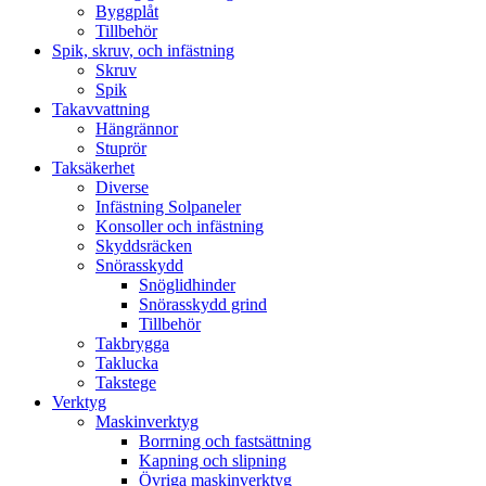
Byggplåt
Tillbehör
Spik, skruv, och infästning
Skruv
Spik
Takavvattning
Hängrännor
Stuprör
Taksäkerhet
Diverse
Infästning Solpaneler
Konsoller och infästning
Skyddsräcken
Snörasskydd
Snöglidhinder
Snörasskydd grind
Tillbehör
Takbrygga
Taklucka
Takstege
Verktyg
Maskinverktyg
Borrning och fastsättning
Kapning och slipning
Övriga maskinverktyg