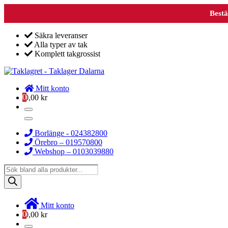
Bestä
Säkra leveranser
Alla typer av tak
Komplett takgrossist
Mitt konto
0
0,00
kr
Borlänge - 024382800
Örebro – 019570800
Webshop – 0103039880
Products
search
Mitt konto
0
0,00
kr