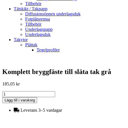
Tillbehör
Tätskikt / Takpapp
Diffusionsöppen underlagsduk
Fotplåtsremsa
Tillbehör
Underlagspapp
Underlagsduk
Takytor
Plåttak
Tegelprofiler
Komplett bryggfäste till släta tak grå
185,05
kr
Komplett
bryggfäste
Lägg till i varukorg
till
släta
Leverans 3–5 vardagar
tak
grå
mängd