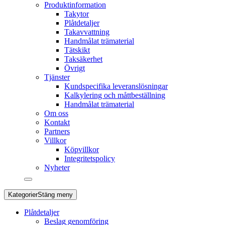
Produktinformation
Takytor
Plåtdetaljer
Takavvattning
Handmålat trämaterial
Tätskikt
Taksäkerhet
Övrigt
Tjänster
Kundspecifika leveranslösningar
Kalkylering och måttbeställning
Handmålat trämaterial
Om oss
Kontakt
Partners
Villkor
Köpvillkor
Integritetspolicy
Nyheter
Kategorier
Stäng meny
Plåtdetaljer
Beslag genomföring