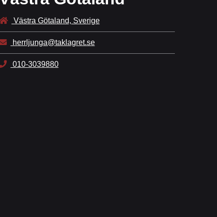
Västra Götaland, Sverige
herrljunga@taklagret.se
010-3039880