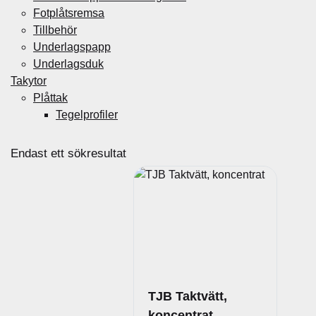
Fotplåtsremsa
Tillbehör
Underlagspapp
Underlagsduk
Takytor
Plåttak
Tegelprofiler
Endast ett sökresultat
TJB Taktvätt,
koncentrat