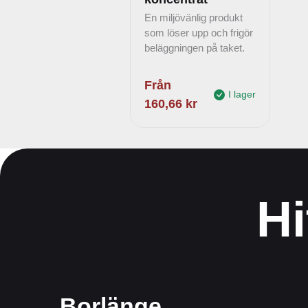
En miljövänlig produkt
som löser upp och frigör
beläggningen på taket.
Från
I lager
160,66
kr
Hi
Borlänge