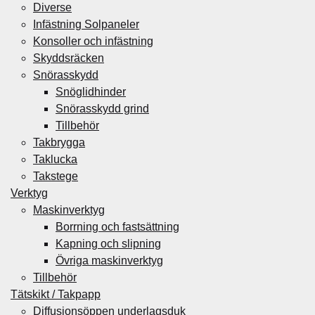
Diverse
Infästning Solpaneler
Konsoller och infästning
Skyddsräcken
Snörasskydd
Snöglidhinder
Snörasskydd grind
Tillbehör
Takbrygga
Taklucka
Takstege
Verktyg
Maskinverktyg
Borrning och fastsättning
Kapning och slipning
Övriga maskinverktyg
Tillbehör
Tätskikt / Takpapp
Diffusionsöppen underlagsduk