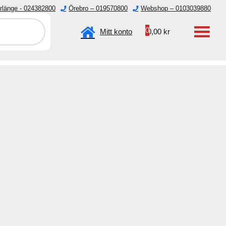
rlänge - 024382800
Örebro – 019570800
Webshop – 0103039880
emester.
0
Mitt konto
0,00
kr
Verktyg
Övrigt