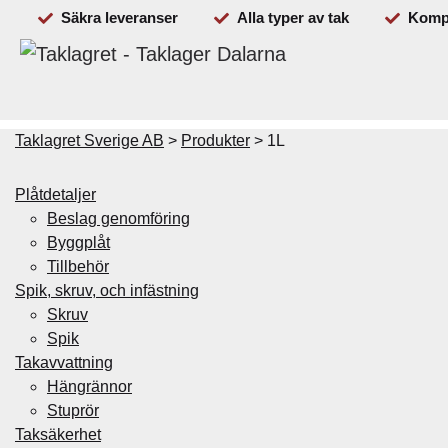
Säkra leveranser
Alla typer av tak
Kompl
Beställ
Plåtdetaljer
Spik & skruv
Takavvattning
Taklagret Sverige AB
>
Produkter
>
1L
Plåtdetaljer
Beslag genomföring
Byggplåt
Tillbehör
Spik, skruv, och infästning
Skruv
Spik
Takavvattning
Hängrännor
Stuprör
Taksäkerhet