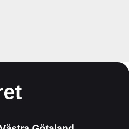
ret
Västra Götaland