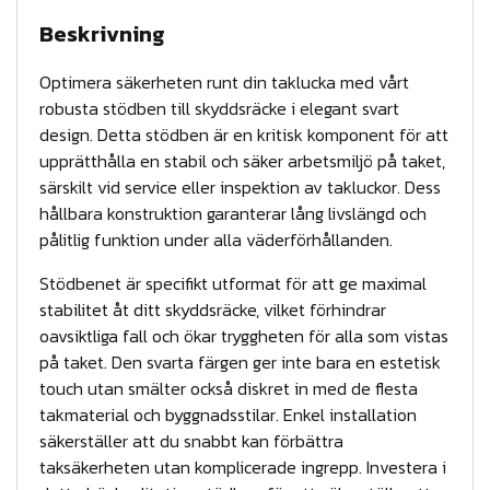
l
Beskrivning
s
k
Optimera säkerheten runt din taklucka med vårt
y
robusta stödben till skyddsräcke i elegant svart
design. Detta stödben är en kritisk komponent för att
d
upprätthålla en stabil och säker arbetsmiljö på taket,
d
särskilt vid service eller inspektion av takluckor. Dess
s
hållbara konstruktion garanterar lång livslängd och
r
pålitlig funktion under alla väderförhållanden.
ä
Stödbenet är specifikt utformat för att ge maximal
c
stabilitet åt ditt skyddsräcke, vilket förhindrar
k
oavsiktliga fall och ökar tryggheten för alla som vistas
e
på taket. Den svarta färgen ger inte bara en estetisk
t
touch utan smälter också diskret in med de flesta
a
takmaterial och byggnadsstilar. Enkel installation
säkerställer att du snabbt kan förbättra
k
taksäkerheten utan komplicerade ingrepp. Investera i
l