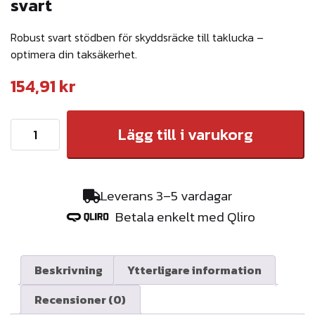
svart
Robust svart stödben för skyddsräcke till taklucka –
optimera din taksäkerhet.
154,91
kr
S
Lägg till i varukorg
t
ö
d
Leverans 3–5 vardagar
b
Betala enkelt med Qliro
e
n
t
Beskrivning
Ytterligare information
i
Recensioner (0)
l