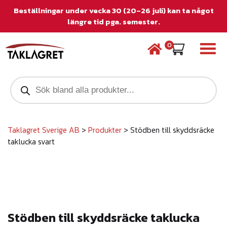
Beställningar under vecka 30 (20–26 juli) kan ta något
längre tid pga. semester.
0
P
r
o
d
u
c
Taklagret Sverige AB
>
Produkter
>
Stödben till skyddsräcke
t
taklucka svart
s
s
e
a
r
c
h
Stödben till skyddsräcke taklucka