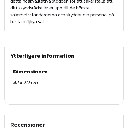
detta högkvalitativa stödben för att säkerställa att
u
ditt skyddsräcke lever upp till de högsta
c
säkerhetsstandarderna och skyddar din personal på
k
bästa möjliga sätt.
a
s
v
a
Ytterligare information
r
t
Dimensioner
m
42 × 20 cm
ä
n
g
d
Recensioner