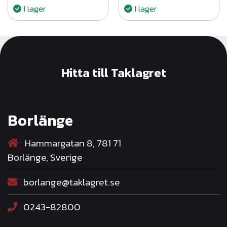
I lager
I lager
för sparklist
Hitta till Taklagret
Borlänge
Hammargatan 8, 781 71
Borlänge, Sverige
borlange@taklagret.se
0243-82800