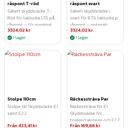
råspont T-röd
råspont svart
Säkert skyddsräcke T-
Säkert skyddsräcke i
Röd för taklucka LTG på
svart för BTG taklucka på
råspont – för maximal
råspont – optimalt
3324,02
kr
3324,02
kr
taksäkerhet.
fallskydd och enkel
I lager
I lager
montering.
Stolpe 110cm
Räckessträva Par
Stolpe till Skyddsräcke E1
Räckessträva för E1
samt E2:2
Skyddssäcke för
brygga/takstege och E2:2
Från
423,41
kr
Från
169,66
kr
Skyddsräcke och fäste