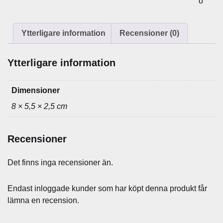
o
0
x
4
Ytterligare information
Recensioner (0)
,
2
Ytterligare information
u
t
a
Dimensioner
n
8 × 5,5 × 2,5 cm
b
r
i
Recensioner
c
k
Det finns inga recensioner än.
a
m
Endast inloggade kunder som har köpt denna produkt får
ä
lämna en recension.
n
g