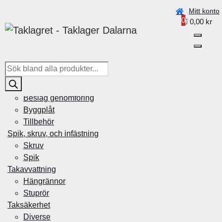
Beställningar under vecka 30 (20–26 juli) kan ta något
Mitt konto
0
längre tid pga. semester.
0,00
kr
Taklagret Sverige AB
>
Produkter
>
ROSTFRI
NOCKSKRUV 60×4,2 utan bricka
P
r
Plåtdetaljer
o
Beslag genomföring
d
Byggplåt
u
Tillbehör
c
Spik, skruv, och infästning
t
Skruv
s
Spik
s
Takavvattning
e
Hängrännor
a
Stuprör
r
Taksäkerhet
c
Diverse
h