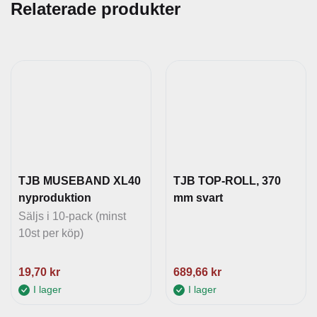
Relaterade produkter
d
TJB MUSEBAND XL40
TJB TOP-ROLL, 370
nyproduktion
mm svart
Säljs i 10-pack (minst
10st per köp)
19,70
kr
689,66
kr
I lager
I lager