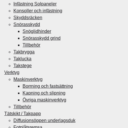
Infästning Solpaneler
Konsoller och infästning
Skyddsräcken
Snörasskydd
Snöglidhinder
Snörasskydd grind
Tillbehör
Takbrygga
Taklucka
Takstege
Verktyg
Maskinverktyg
Borrning och fastsättning
Kapning och slipning
Övriga maskinverktyg
Tillbehör
Tätskikt / Takpapp
Diffusionsöppen underlagsduk
Fotplåtsremsa