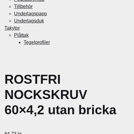
Tillbehör
Underlagspapp
Underlagsduk
Takytor
Plåttak
Tegelprofiler
ROSTFRI
NOCKSKRUV
60×4,2 utan bricka
84,73
kr