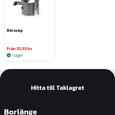
Rörsvep
Från
32,50
kr
I lager
Hitta till Taklagret
Borlänge