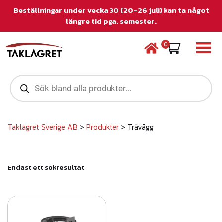
Beställningar under vecka 30 (20–26 juli) kan ta något
längre tid pga. semester.
0
P
r
o
d
u
c
Taklagret Sverige AB
>
Produkter
>
Trävägg
t
s
s
e
Endast ett sökresultat
a
r
c
h