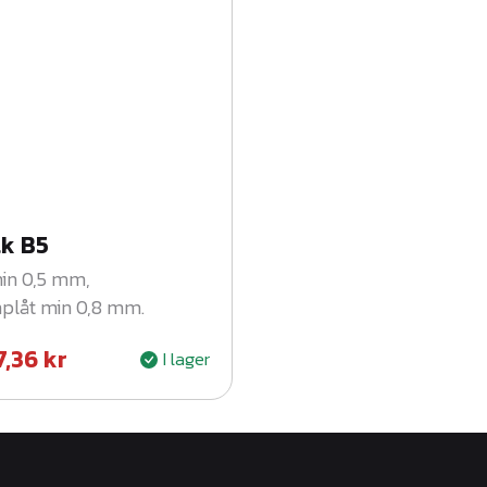
k B5
min 0,5 mm,
plåt min 0,8 mm.
7,36
kr
I lager