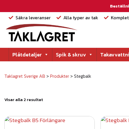
Beställni
Säkra leveranser
Alla typer av tak
Komplett
Plåtdetaljer
Spik & skruv
Takavvattn
Taklagret Sverige AB
>
Produkter
>
Stegbalk
S
Visar alla 2 resultat
o
r
t
e