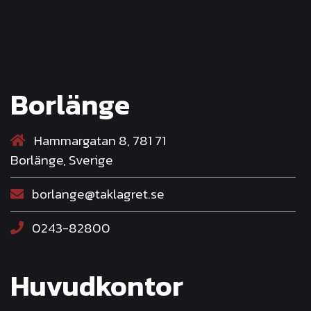
Borlänge
Hammargatan 8, 781 71
Borlänge, Sverige
borlange@taklagret.se
0243-82800
Huvudkontor