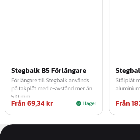
r
a
e
f
t
e
r
s
e
n
a
Stegbalk B5 Förlängare
Stegbal
s
Förlängare till Stegbalk används
Stålplåt 
t
e
på takplåt med c-avstånd mer än
aluminium
510 mm.
Från
69,34
kr
Från
18
I lager