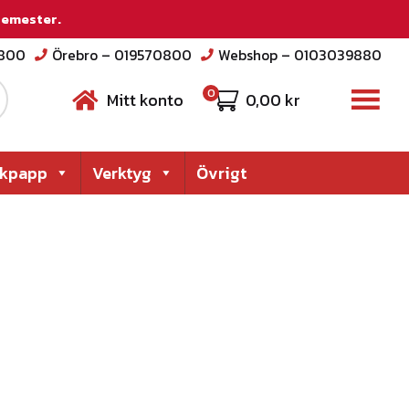
 semester.
2800
Örebro – 019570800
Webshop – 0103039880
0
Mitt konto
0,00
kr
akpapp
Verktyg
Övrigt