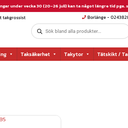
ngar under vecka 30 (20–26 juli) kan ta något längre tid pga.
 takgrossist
Borlänge - 02438
P
r
o
d
u
c
ing
Taksäkerhet
Takytor
Tätskikt / T
t
s
s
e
a
r
c
h