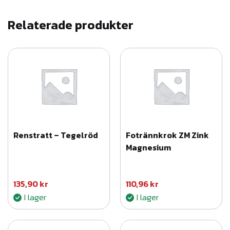
5
Relaterade produkter
0
0
x
0
,
6
v
i
Renstratt – Tegelröd
Fotrännkrok ZM Zink
t
Magnesium
m
ä
n
135,90
kr
110,96
kr
g
I lager
I lager
d