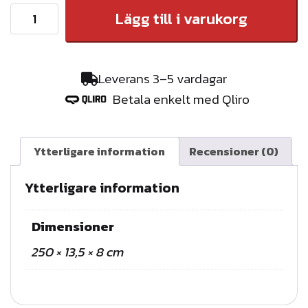
V
Lägg till i varukorg
I
N
D
Leverans 3–5 vardagar
S
Betala enkelt med Qliro
K
I
V
Ytterligare information
Recensioner (0)
E
B
Ytterligare information
E
S
Dimensioner
L
250 × 13,5 × 8 cm
A
G
2