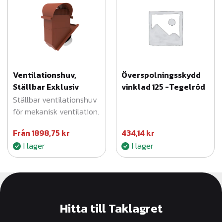
Ventilationshuv,
Överspolningsskydd
Ställbar Exklusiv
vinklad 125 -Tegelröd
Ställbar ventilationshuv
för mekanisk ventilation.
Från
1898,75
kr
434,14
kr
I lager
I lager
Hitta till Taklagret