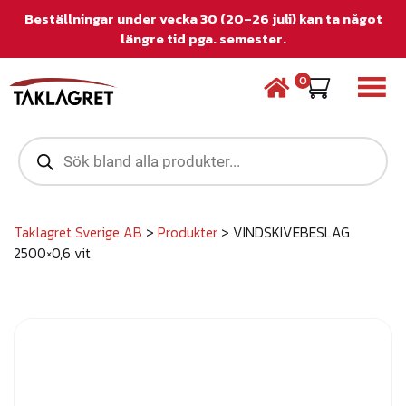
Beställningar under vecka 30 (20–26 juli) kan ta något
längre tid pga. semester.
0
P
r
o
d
u
c
Taklagret Sverige AB
>
Produkter
>
VINDSKIVEBESLAG
t
2500×0,6 vit
s
s
e
a
r
c
h