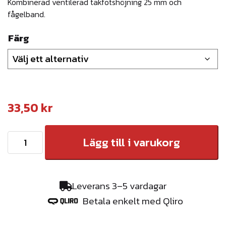
Kombinerad ventilerad takfotshöjning 25 mm och
fågelband.
Färg
33,50
kr
V
Lägg till i varukorg
e
n
t
Leverans 3–5 vardagar
i
Betala enkelt med Qliro
l
e