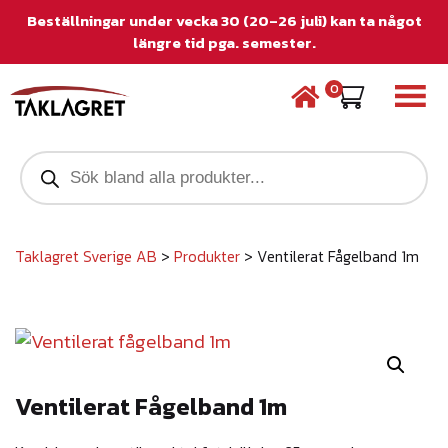
Beställningar under vecka 30 (20–26 juli) kan ta något
längre tid pga. semester.
0
P
r
o
d
u
c
Taklagret Sverige AB
>
Produkter
>
Ventilerat Fågelband 1m
t
s
s
e
a
r
c
Ventilerat Fågelband 1m
h