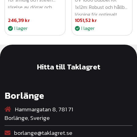
rörelse av dörrar och
1x12m: Robust och hållbar
paneler.
lösning för optimalt
246,39
kr
1051,52
kr
skydd och prestanda.
I lager
I lager
Hitta till Taklagret
Borlänge
Hammargatan 8, 781 71
Borlänge, Sverige
borlange@taklagret.se