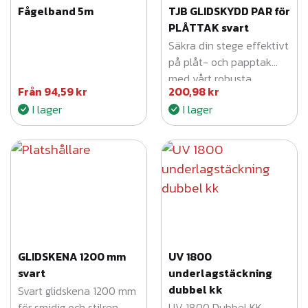
Fågelband 5m
TJB GLIDSKYDD PAR för
n
PLÅTTAK svart
g
Säkra din stege effektivt
d
på plåt- och papptak
med vårt robusta
Från
94,59
kr
200,98
kr
Glidskydd PAR i svart
I lager
I lager
design för optimal
säkerhet.
GLIDSKENA 1200 mm
UV 1800
svart
underlagstäckning
dubbel kk
Svart glidskena 1200 mm
för smidig och stilren
UV 1800 Dubbel KK