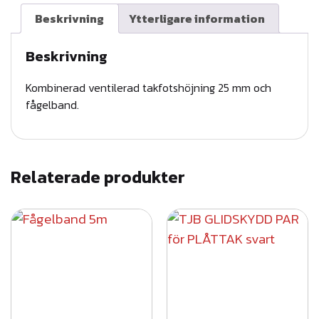
r
Beskrivning
Ytterligare information
a
t
Beskrivning
F
Kombinerad ventilerad takfotshöjning 25 mm och
å
fågelband.
g
e
l
b
Relaterade produkter
a
n
d
1
m
m
ä