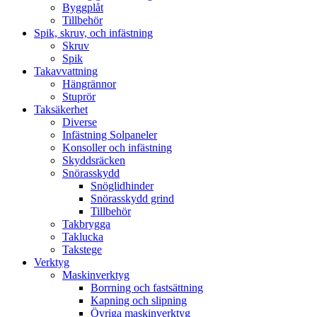
Byggplåt
Tillbehör
Spik, skruv, och infästning
Skruv
Spik
Takavvattning
Hängrännor
Stuprör
Taksäkerhet
Diverse
Infästning Solpaneler
Konsoller och infästning
Skyddsräcken
Snörasskydd
Snöglidhinder
Snörasskydd grind
Tillbehör
Takbrygga
Taklucka
Takstege
Verktyg
Maskinverktyg
Borrning och fastsättning
Kapning och slipning
Övriga maskinverktyg