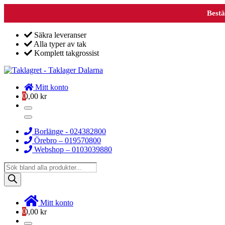
Bestä
Säkra leveranser
Alla typer av tak
Komplett takgrossist
Mitt konto
0
0,00
kr
Borlänge - 024382800
Örebro – 019570800
Webshop – 0103039880
Products
search
Mitt konto
0
0,00
kr