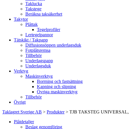
Taklucka
Takstege
Beräkna taksäkerhet
Takytor
Plåttak
Tegelprofiler
Lertegelpannor
Tätskikt / Takpapp
Diffusionsöppen underlagsduk
Fotplåtsremsa
Tillbehör
Underlagspapp
Underlagsduk
Verktyg
Maskinverktyg
Borrning och fastsättning
Kapning och slipning
Övriga maskinverktyg
Tillbehör
Övrigt
Taklagret Sverige AB
>
Produkter
>
TJB TAKSTEG UNIVERSAL, G
Plåtdetaljer
Beslag genomföring