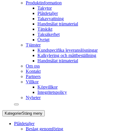
Produktinformation
Takytor
Plåtdetaljer
Takavvattning
Handmålat trämaterial
Tätskikt
Taksäkerhet
Övrigt
Tjänster
Kundspecifika leveranslösningar
Kalkylering och måttbeställning
Handmålat trämaterial
Om oss
Kontakt
Partners
Villkor
Köpvillkor
Integritetspolicy
Nyheter
Kategorier
Stäng meny
Plåtdetaljer
Beslag genomföring