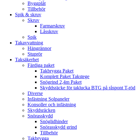
Byggplåt
Tillbehör
Spik & skruv
Skruv
Farmarskruv
Låsskruv
Spik
Takavvattning
Hängrännor
Stuprör
Taksäkerhet
Färdiga paket
Takbrygga Paket
Komplett Paket Takstege
Snögrind 2,4m Paket
Skyddsräcke för taklucka BTG på råspont T-röd
Diverse
Infästning Solpaneler
Konsoller och infästning
Skyddsräcken
Snörasskydd
Snöglidhinder
Snörasskydd grind
Tillbehör
Takbrygga