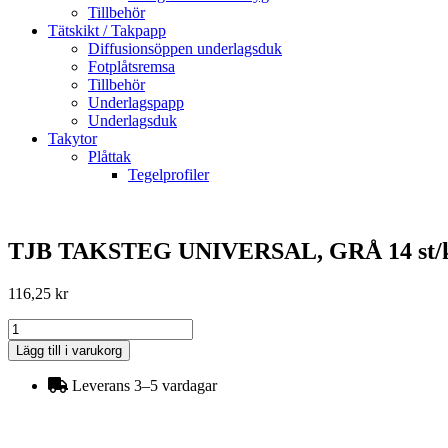
Tillbehör
Tätskikt / Takpapp
Diffusionsöppen underlagsduk
Fotplåtsremsa
Tillbehör
Underlagspapp
Underlagsduk
Takytor
Plåttak
Tegelprofiler
TJB TAKSTEG UNIVERSAL, GRÅ 14 st/k
116,25
kr
TJB
TAKSTEG
Lägg till i varukorg
UNIVERSAL,
GRÅ
Leverans 3–5 vardagar
14
st/kart
mängd