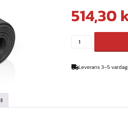
514,30
T
J
B
I
Leverans 3–5 vardag
N
S
E
K
)
T
S
N
Ä