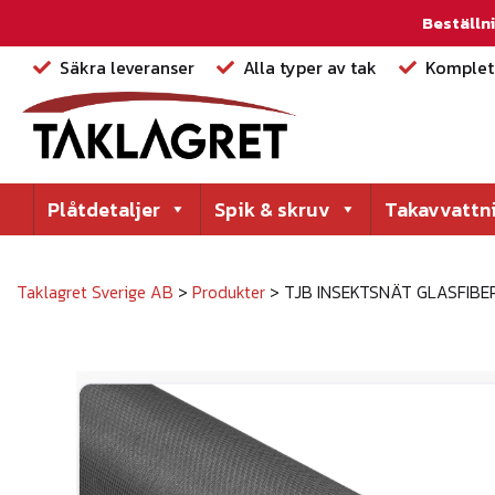
Beställni
Säkra leveranser
Alla typer av tak
Komplett
Plåtdetaljer
Spik & skruv
Takavvattn
Taklagret Sverige AB
>
Produkter
>
TJB INSEKTSNÄT GLASFIB