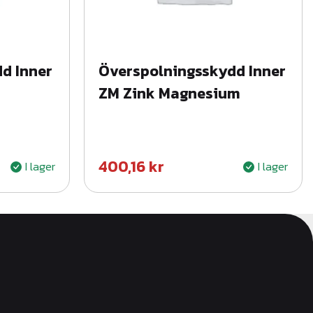
d Inner
Överspolningsskydd Inner
ZM Zink Magnesium
400,16
kr
I lager
I lager