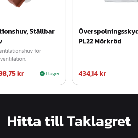
m
ä
n
tionshuv, Ställbar
Överspolningsskyd
g
v
PL22 Mörkröd
d
entilationshuv för
entilation.
98,75
kr
434,14
kr
I lager
Hitta till Taklagret