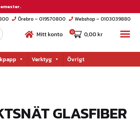
 semester.
2800
Örebro – 019570800
Webshop – 0103039880
0
Mitt konto
0,00
kr
akpapp
Verktyg
Övrigt
EKTSNÄT GLASFIBER