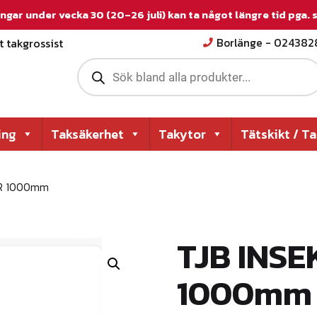
ngar under vecka 30 (20–26 juli) kan ta något längre tid pga.
 takgrossist
Borlänge - 02438
P
r
o
d
u
c
ing
Taksäkerhet
Takytor
Tätskikt / T
t
s
s
e
ER 1000mm
a
r
c
h
TJB INS
1000mm