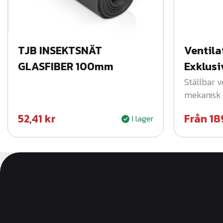
TJB INSEKTSNÄT
Ventila
GLASFIBER 100mm
Exklusi
Ställbar v
mekanisk v
52,41
kr
Från
18
I lager