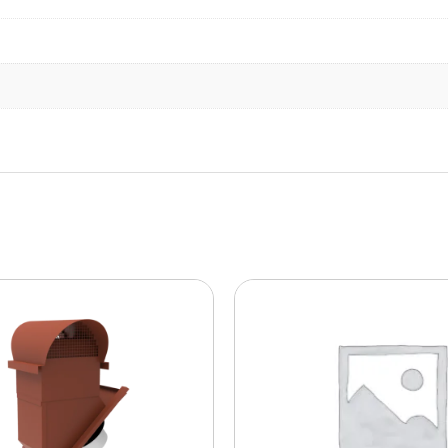
T
G
L
A
S
F
I
B
E
R
1
0
0
0
m
m