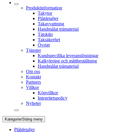
Produktinformation
Takytor
Plåtdetaljer
Takavvattning
Handmålat trämaterial
Tätskikt
Taksäkerhet
Övrigt
Tjänster
Kundspecifika leveranslösningar
Kalkylering och måttbeställning
Handmålat trämaterial
Om oss
Kontakt
Partners
Villkor
Köpvillkor
Integritetspolicy
Nyheter
Kategorier
Stäng meny
Plåtdetaljer