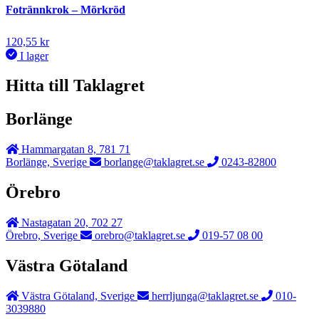
Fotrännkrok – Mörkröd
120,55
kr
I lager
Hitta till Taklagret
Borlänge
Hammargatan 8, 781 71
Borlänge, Sverige
borlange@taklagret.se
0243-82800
Örebro
Nastagatan 20, 702 27
Örebro, Sverige
orebro@taklagret.se
019-57 08 00
Västra Götaland
Västra Götaland, Sverige
herrljunga@taklagret.se
010-
3039880