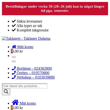
Beställningar under vecka 30 (20–26 juli) kan ta något längre
tid pga. semester.
Säkra leveranser
Alla typer av tak
Komplett takgrossist
Mitt konto
0
0,00
kr
Borlänge - 024382800
Örebro – 019570800
Webshop – 0103039880
Products
search
Mitt konto
0
0,00
kr