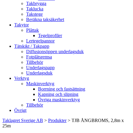
Takbrygga
Taklucka
Takstege
Beräkna taksäkerhet
Takytor
Plåttak
Tegelprofiler
Lertegelpannor
Tätskikt / Takpapp
Diffusionsöppen underlagsduk
Fotplåtsremsa
Tillbehör
Underlagspapp
Underlagsduk
Verktyg
Maskinverktyg
Borrning och fastsättning
Kapning och slipning
Övriga maskinverktyg
Tillbehör
Övrigt
Taklagret Sverige AB
>
Produkter
>
TJB ÅNGBROMS, 2,8m x
25m