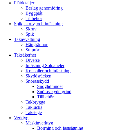
Plåtdetaljer
Beslag genomföring
Byggplåt
Tillbehör
Spik, skruv, och infästning
Skruv
Spik
Takavvattning
Hängrännor
Stuprör
Taksäkerhet
Diverse
Infästning Solpaneler
Konsoller och infästning
Skyddsräcken
Snörasskydd
Snöglidhinder
Snörasskydd grind
Tillbehör
Takbrygga
Taklucka
Takstege
Verktyg
Maskinverktyg
Borrning och fastsättning