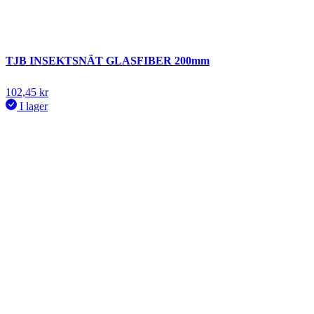
TJB INSEKTSNÄT GLASFIBER 200mm
102,45
kr
I lager