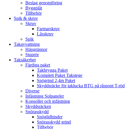
Beslag genomföring
Byggplåt
Tillbehör
Spik & skruv
Skruv
Farmarskruv
Låsskruv
Spik
Takavvattning
Hängrännor
Stuprör
Taksäkerhet
Färdiga paket
Takbrygga Paket
Komplett Paket Takstege
Snögrind 2,4m Paket
Skyddsräcke för taklucka BTG på råspont T-röd
Diverse
Infästning Solpaneler
Konsoller och infästning
Skyddsräcken
Snörasskydd
Snöglidhinder
Snörasskydd grind
Tillbehör