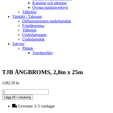
Kapning och slipning
Övriga maskinverktyg
Tillbehör
Tätskikt / Takpapp
Diffusionsöppen underlagsduk
Fotplåtsremsa
Tillbehör
Underlagspapp
Underlagsduk
Takytor
Plåttak
Tegelprofiler
TJB ÅNGBROMS, 2,8m x 25m
1282,50
kr
TJB
ÅNGBROMS,
Lägg till i varukorg
2,8m
x
Leverans 3–5 vardagar
25m