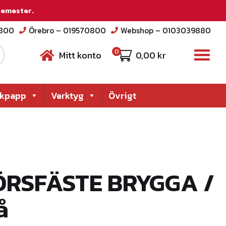
 semester.
2800
Örebro – 019570800
Webshop – 0103039880
0
Mitt konto
0,00
kr
akpapp
Verktyg
Övrigt
ÖRSFÄSTE BRYGGA /
å