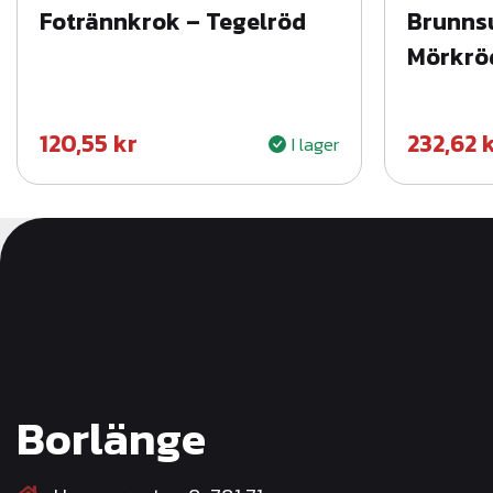
Fotrännkrok – Tegelröd
Brunns
Mörkrö
120,55
kr
232,62
I lager
Borlänge