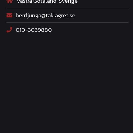
Västra Götaland, Sverige
herrljunga@taklagret.se
010-3039880