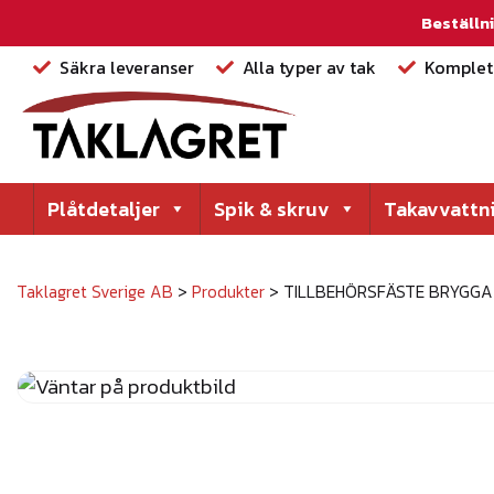
Beställni
Säkra leveranser
Alla typer av tak
Komplett
Plåtdetaljer
Spik & skruv
Takavvattn
Taklagret Sverige AB
>
Produkter
>
TILLBEHÖRSFÄSTE BRYGGA 