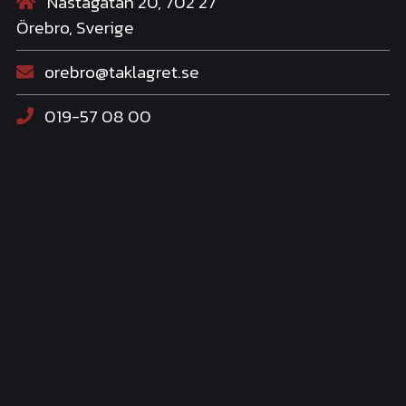
Nastagatan 20, 702 27
Örebro, Sverige
orebro@taklagret.se
019-57 08 00