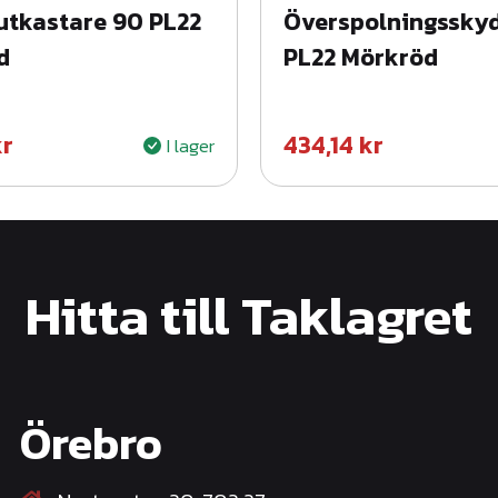
utkastare 90 PL22
Överspolningsskyd
r
d
PL22 Mörkröd
å
m
ä
kr
434,14
kr
I lager
n
g
d
Hitta till Taklagret
Örebro