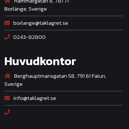
Hammargatan 8, 781 71
Borlänge, Sverige
borlange@taklagret.se
0243-82800
Huvudkontor
Berghauptmansgatan 58, 791 61 Falun,
Sverige
info@taklagret.se