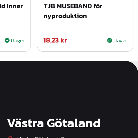
d Inner
TJB MUSEBAND för
nyproduktion
18,23
kr
I lager
I lager
Västra Götaland