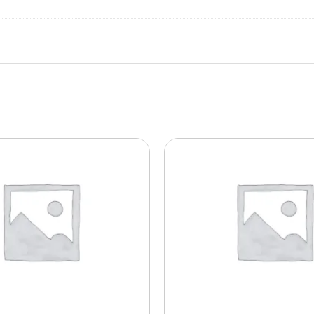
S
T
E
B
R
Y
G
G
A
/
S
T
E
G
E
g