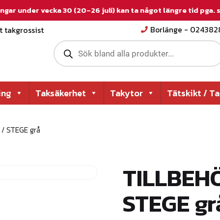
ngar under vecka 30 (20–26 juli) kan ta något längre tid pga.
 takgrossist
Borlänge - 02438
P
r
o
d
u
c
ing
Taksäkerhet
Takytor
Tätskikt / T
t
s
s
e
/ STEGE grå
a
r
c
h
TILLBEH
STEGE gr