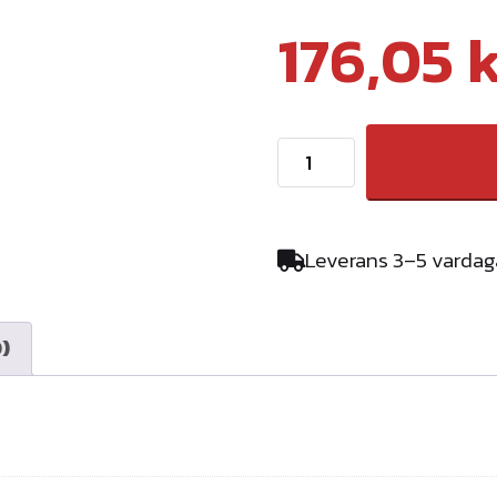
176,05
T
I
L
L
Leverans 3–5 vardag
B
E
H
)
Ö
R
S
F
Ä