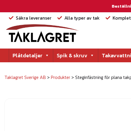
Beställni
Säkra leveranser
Alla typer av tak
Komplett
Plåtdetaljer
Spik & skruv
Takavvattn
Taklagret Sverige AB
>
Produkter
>
Steginfästning för plana tak