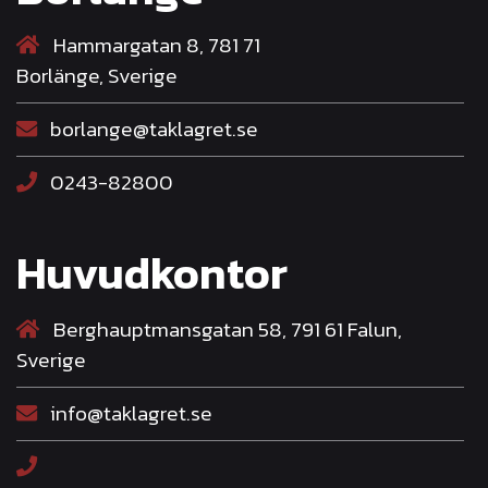
Hammargatan 8, 781 71
Borlänge, Sverige
borlange@taklagret.se
0243-82800
Huvudkontor
Berghauptmansgatan 58, 791 61 Falun,
Sverige
info@taklagret.se