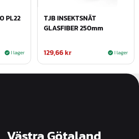
0 PL22
TJB INSEKTSNÄT
GLASFIBER 250mm
129,66
kr
I lager
I lager
Västra Götaland