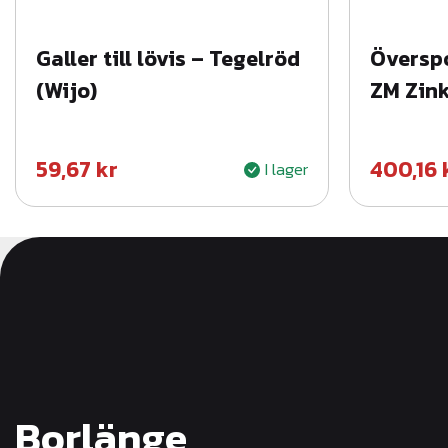
Galler till lövis – Tegelröd
Överspo
(Wijo)
ZM Zin
59,67
kr
400,16
I lager
Borlänge