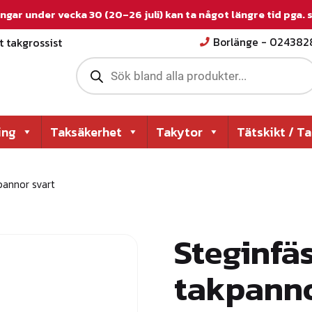
ngar under vecka 30 (20–26 juli) kan ta något längre tid pga.
 takgrossist
Borlänge - 02438
P
r
o
d
u
c
ing
Taksäkerhet
Takytor
Tätskikt / T
t
s
s
e
pannor svart
a
r
c
h
Steginfäs
takpanno