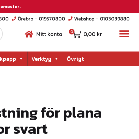
 semester.
2800
Örebro – 019570800
Webshop – 0103039880
0
Mitt konto
0,00
kr
akpapp
Verktyg
Övrigt
tning för plana
r svart