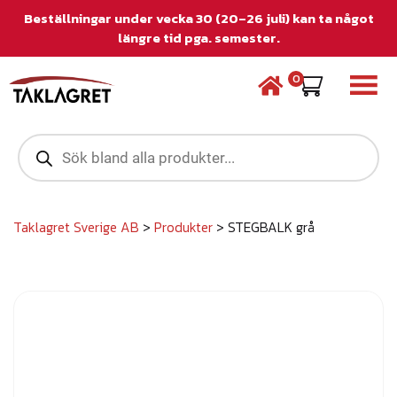
Beställningar under vecka 30 (20–26 juli) kan ta något
längre tid pga. semester.
0
P
r
o
d
u
c
Taklagret Sverige AB
>
Produkter
>
STEGBALK grå
t
s
s
e
a
r
c
h