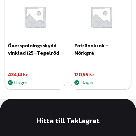
Överspolningsskydd
Fotrännkrok –
vinklad 125 -Tegelröd
Mörkgrå
434,14
kr
120,55
kr
I lager
I lager
Hitta till Taklagret