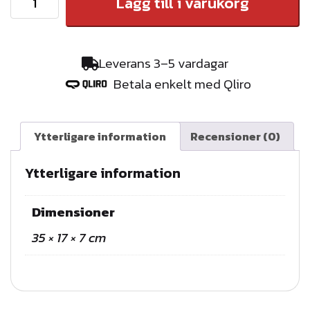
Lägg till i varukorg
T
E
G
Leverans 3–5 vardagar
B
Betala enkelt med Qliro
A
L
K
Ytterligare information
Recensioner (0)
g
r
Ytterligare information
å
m
Dimensioner
ä
35 × 17 × 7 cm
n
g
d