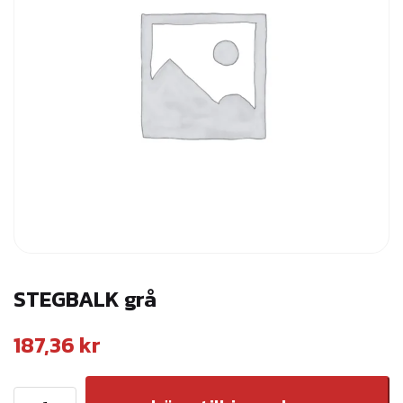
STEGBALK grå
187,36
kr
S