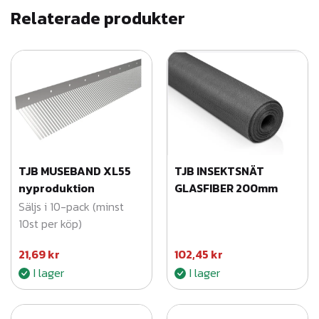
Relaterade produkter
TJB MUSEBAND XL55
TJB INSEKTSNÄT
nyproduktion
GLASFIBER 200mm
Säljs i 10-pack (minst
10st per köp)
21,69
kr
102,45
kr
I lager
I lager