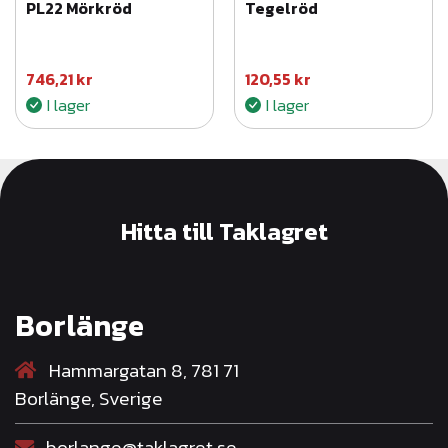
PL22 Mörkröd
Tegelröd
746,21
kr
120,55
kr
I lager
I lager
Hitta till Taklagret
Borlänge
Hammargatan 8, 781 71
Borlänge, Sverige
borlange@taklagret.se