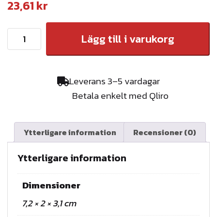
23,61
kr
S
Lägg till i varukorg
N
Ö
I
Leverans 3–5 vardagar
S
Betala enkelt med Qliro
H
A
K
Ytterligare information
Recensioner (0)
E
s
Ytterligare information
v
a
Dimensioner
r
7,2 × 2 × 3,1 cm
t