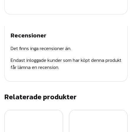
m
ä
n
g
Recensioner
d
Det finns inga recensioner än.
Endast inloggade kunder som har köpt denna produkt
får lämna en recension.
Relaterade produkter