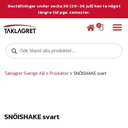
Beställningar under vecka 30 (20–26 juli) kan ta något
längre tid pga. semester.
0
P
r
o
d
u
c
Taklagret Sverige AB
>
Produkter
>
SNÖISHAKE svart
t
s
s
e
a
r
c
SNÖISHAKE svart
h