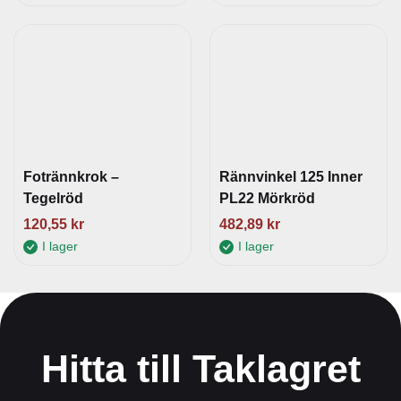
Fotrännkrok –
Rännvinkel 125 Inner
Tegelröd
PL22 Mörkröd
120,55
kr
482,89
kr
I lager
I lager
Hitta till Taklagret