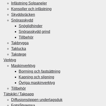
Infästning Solpaneler
Konsoller och infästning
Skyddsräcken
Snörasskydd
Snöglidhinder
Snörasskydd grind
Tillbehör
Takbrygga
Taklucka
Takstege
Verktyg
Maskinverktyg
Borrning och fastsättning
Kapning och slipning
Övriga maskinverktyg
Tillbehör
Tätskikt / Takpapp
Diffusionsöppen underlagsduk
Fotplåtsremsa