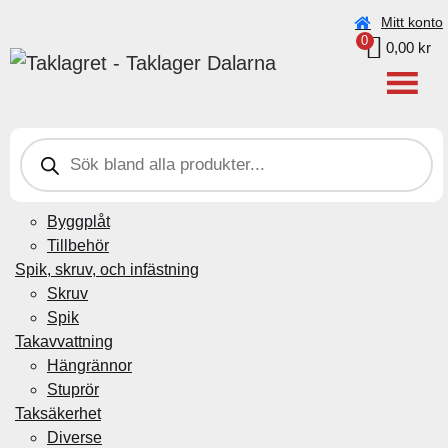
Beställningar under vecka 30 (20–26 juli) kan ta något
Mitt konto
0
längre tid pga. semester.
0,00
kr
Taklagret Sverige AB
>
Produkter
>
SNÖGRIND 2400 mm
grå
P
r
Plåtdetaljer
o
d
Beslag genomföring
u
Byggplåt
c
t
Tillbehör
s
Spik, skruv, och infästning
s
e
Skruv
a
Spik
r
c
Takavvattning
h
Hängrännor
Stuprör
Taksäkerhet
Diverse