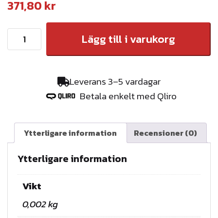
371,80
kr
S
Lägg till i varukorg
N
Ö
G
Leverans 3–5 vardagar
R
Betala enkelt med Qliro
I
N
D
Ytterligare information
Recensioner (0)
1
2
Ytterligare information
0
0
Vikt
m
0,002 kg
m