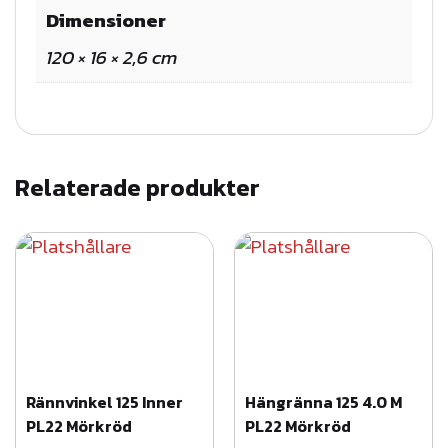
g
Dimensioner
r
120 × 16 × 2,6 cm
å
m
ä
n
g
Relaterade produkter
d
Rännvinkel 125 Inner
Hängränna 125 4.0 M
PL22 Mörkröd
PL22 Mörkröd