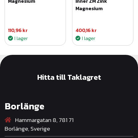
Magnesium
Inner ZM Zink
Magnesium
110,96
kr
400,16
kr
I lager
I lager
Hitta till Taklagret
Borlänge
Hammargatan 8, 781 71
Borlänge, Sverige