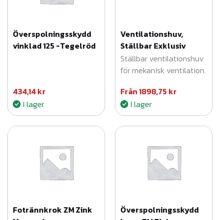
ä
n
Överspolningsskydd
Ventilationshuv,
g
vinklad 125 -Tegelröd
Ställbar Exklusiv
d
Ställbar ventilationshuv
för mekanisk ventilation.
434,14
kr
Från
1898,75
kr
I lager
I lager
Fotrännkrok ZM Zink
Överspolningsskydd