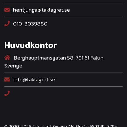
herrljunga@taklagret.se
010-3039880
Huvudkontor
Berghauptmansgatan 58, 791 61 Falun,
Sverige
info@taklagret.se
© 2020-2026 Taklagret Sverige AB, Org.Nr: 559249-7795