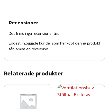
T
S
N
Recensioner
Ö
R
Det finns inga recensioner än.
A
Endast inloggade kunder som har köpt denna produkt
S
får lämna en recension.
S
K
Y
D
Relaterade produkter
D
g
r
å
m