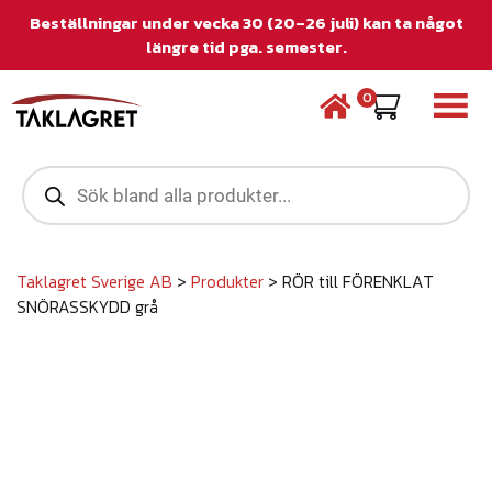
Beställningar under vecka 30 (20–26 juli) kan ta något
längre tid pga. semester.
0
P
r
o
d
u
c
Taklagret Sverige AB
>
Produkter
>
RÖR till FÖRENKLAT
t
SNÖRASSKYDD grå
s
s
e
a
r
c
h