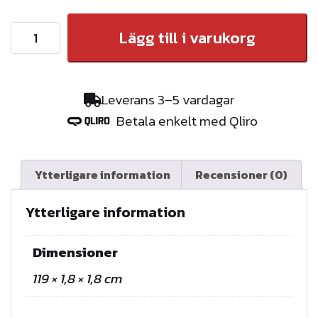
R
Lägg till i varukorg
Ö
R
t
Leverans 3–5 vardagar
i
Betala enkelt med Qliro
l
l
F
Ytterligare information
Recensioner (0)
Ö
R
Ytterligare information
E
N
Dimensioner
K
119 × 1,8 × 1,8 cm
L
A