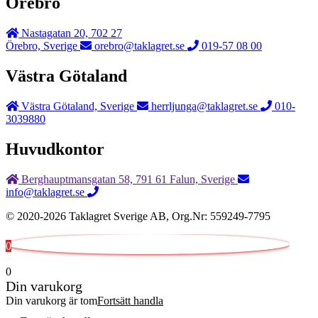
Örebro
Nastagatan 20, 702 27
Örebro, Sverige
orebro@taklagret.se
019-57 08 00
Västra Götaland
Västra Götaland, Sverige
herrljunga@taklagret.se
010-
3039880
Huvudkontor
Berghauptmansgatan 58, 791 61 Falun, Sverige
info@taklagret.se
© 2020-2026 Taklagret Sverige AB, Org.Nr: 559249-7795
0
0
Din varukorg
Din varukorg är tom
Fortsätt handla