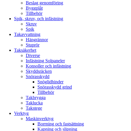
Beslag genomföring
Byggplåt
Tillbehör
Spik, skruv, och infästning
Skruv
Spik
Takavvattning
Hängrännor
Stuprör
Taksäkerhet
Diverse
Infästning Solpaneler
Konsoller och infästning
Skyddsräcken
Snörasskydd
Snöglidhinder
Snörasskydd grind
Tillbehör
Takbrygga
Taklucka
Takstege
Verktyg
Maskinverktyg
Borrning och fastsättning
Kapning och slipning