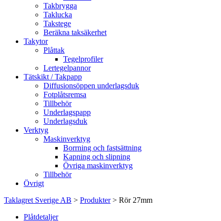
Takbrygga
Taklucka
Takstege
Beräkna taksäkerhet
Takytor
Plåttak
Tegelprofiler
Lertegelpannor
Tätskikt / Takpapp
Diffusionsöppen underlagsduk
Fotplåtsremsa
Tillbehör
Underlagspapp
Underlagsduk
Verktyg
Maskinverktyg
Borrning och fastsättning
Kapning och slipning
Övriga maskinverktyg
Tillbehör
Övrigt
Taklagret Sverige AB
>
Produkter
>
Rör 27mm
Plåtdetaljer