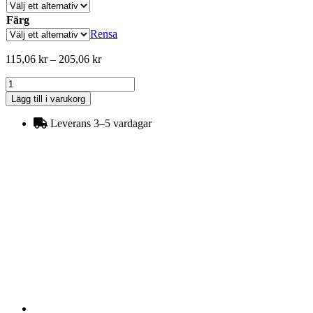
Färg
Rensa
Prisintervall:
115,06
kr
–
205,06
kr
115,06 kr
Rör
till
27mm
205,06 kr
Lägg till i varukorg
mängd
Leverans 3–5 vardagar