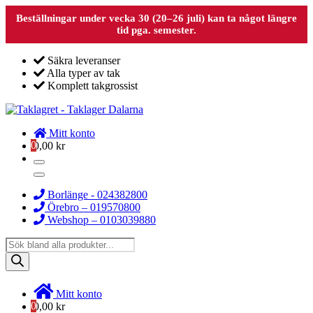
Beställningar under vecka 30 (20–26 juli) kan ta något längre
tid pga. semester.
Säkra leveranser
Alla typer av tak
Komplett takgrossist
Mitt konto
0
0,00
kr
Borlänge - 024382800
Örebro – 019570800
Webshop – 0103039880
Products
search
Mitt konto
0
0,00
kr