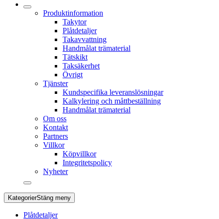
Produktinformation
Takytor
Plåtdetaljer
Takavvattning
Handmålat trämaterial
Tätskikt
Taksäkerhet
Övrigt
Tjänster
Kundspecifika leveranslösningar
Kalkylering och måttbeställning
Handmålat trämaterial
Om oss
Kontakt
Partners
Villkor
Köpvillkor
Integritetspolicy
Nyheter
Kategorier
Stäng meny
Plåtdetaljer