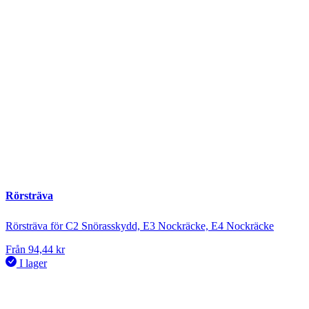
Rörsträva
Rörsträva för C2 Snörasskydd, E3 Nockräcke, E4 Nockräcke
Från
94,44
kr
I lager