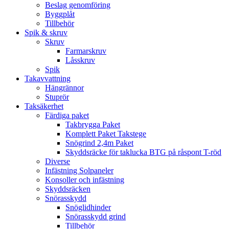
Beslag genomföring
Byggplåt
Tillbehör
Spik & skruv
Skruv
Farmarskruv
Låsskruv
Spik
Takavvattning
Hängrännor
Stuprör
Taksäkerhet
Färdiga paket
Takbrygga Paket
Komplett Paket Takstege
Snögrind 2,4m Paket
Skyddsräcke för taklucka BTG på råspont T-röd
Diverse
Infästning Solpaneler
Konsoller och infästning
Skyddsräcken
Snörasskydd
Snöglidhinder
Snörasskydd grind
Tillbehör