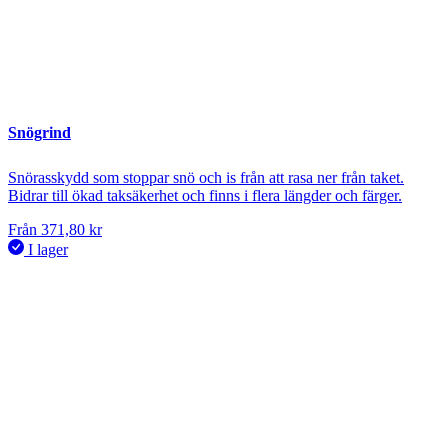
Snögrind
Snörasskydd som stoppar snö och is från att rasa ner från taket.
Bidrar till ökad taksäkerhet och finns i flera längder och färger.
Från
371,80
kr
I lager