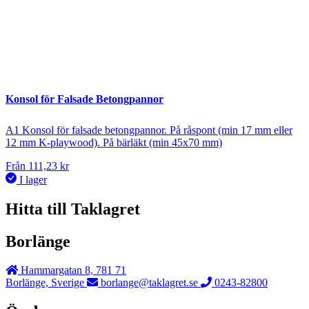
Konsol för Falsade Betongpannor
A1 Konsol för falsade betongpannor. På råspont (min 17 mm eller
12 mm K-playwood). På bärläkt (min 45x70 mm)
Från
111,23
kr
I lager
Hitta till Taklagret
Borlänge
Hammargatan 8, 781 71
Borlänge, Sverige
borlange@taklagret.se
0243-82800