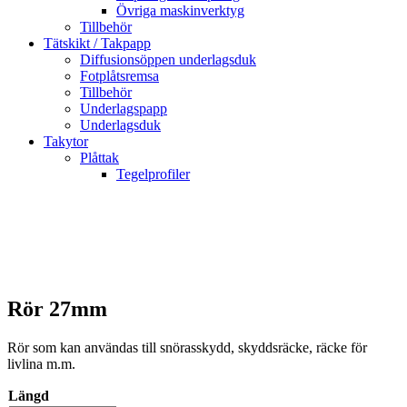
Övriga maskinverktyg
Tillbehör
Tätskikt / Takpapp
Diffusionsöppen underlagsduk
Fotplåtsremsa
Tillbehör
Underlagspapp
Underlagsduk
Takytor
Plåttak
Tegelprofiler
Rör 27mm
Rör som kan användas till snörasskydd, skyddsräcke, räcke för
livlina m.m.
Längd